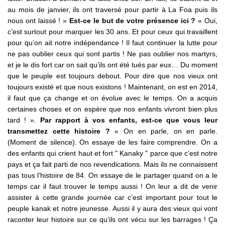
au mois de janvier, ils ont traversé pour partir à La Foa puis ils
nous ont laissé ! »
Est-ce le but de votre présence ici ?
« Oui,
c’est surtout pour marquer les 30 ans. Et pour ceux qui travaillent
pour qu’on ait notre indépendance ! Il faut continuer la lutte pour
ne pas oublier ceux qui sont partis ! Ne pas oublier nos martyrs,
et je le dis fort car on sait qu’ils ont été tués par eux… Du moment
que le peuple est toujours debout. Pour dire que nos vieux ont
toujours existé et que nous existons ! Maintenant, on est en 2014,
il faut que ça change et on évolue avec le temps. On a acquis
certaines choses et on espère que nos enfants vivront bien plus
tard ! ».
Par rapport à vos enfants, est-ce que vous leur
transmettez cette histoire ?
« On en parle, on en parle.
(Moment de silence). On essaye de les faire comprendre. On a
des enfants qui crient haut et fort " Kanaky " parce que c’est notre
pays et ça fait parti de nos revendications. Mais ils ne connaissent
pas tous l’histoire de 84. On essaye de le partager quand on a le
temps car il faut trouver le temps aussi ! On leur a dit de venir
assister à cette grande journée car c’est important pour tout le
peuple kanak et notre jeunesse. Aussi il y aura des vieux qui vont
raconter leur histoire sur ce qu’ils ont vécu sur les barrages ! Ça