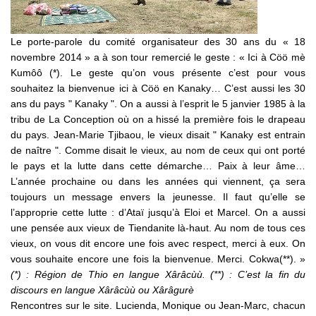
Le porte-parole du comité organisateur des 30 ans du « 18
novembre 2014 » a à son tour remercié le geste : « Ici à Cöö mè
Kumôô (*). Le geste qu’on vous présente c’est pour vous
souhaitez la bienvenue ici à Cöö en Kanaky… C’est aussi les 30
ans du pays " Kanaky ". On a aussi à l’esprit le 5 janvier 1985 à la
tribu de La Conception où on a hissé la première fois le drapeau
du pays. Jean-Marie Tjibaou, le vieux disait " Kanaky est entrain
de naître ". Comme disait le vieux, au nom de ceux qui ont porté
le pays et la lutte dans cette démarche… Paix à leur âme…
L’année prochaine ou dans les années qui viennent, ça sera
toujours un message envers la jeunesse. Il faut qu’elle se
l’approprie cette lutte : d’Ataï jusqu’à Eloi et Marcel. On a aussi
une pensée aux vieux de Tiendanite là-haut. Au nom de tous ces
vieux, on vous dit encore une fois avec respect, merci à eux. On
vous souhaite encore une fois la bienvenue. Merci. Cokwa(**). »
(*) : Région de Thio en langue Xârâcùù. (**) : C’est la fin du
discours en langue Xârâcùù ou Xârâgurè
Rencontres sur le site. Lucienda, Monique ou Jean-Marc, chacun