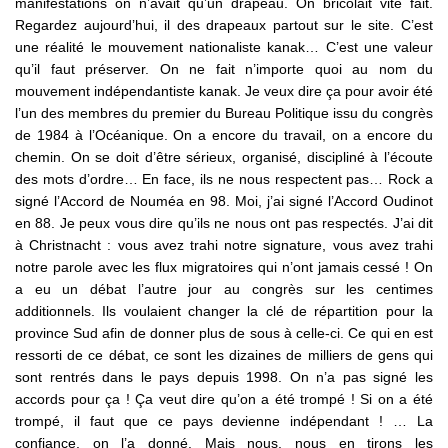
manifestations on n’avait qu’un drapeau. On bricolait vite fait.
Regardez aujourd’hui, il des drapeaux partout sur le site. C’est
une réalité le mouvement nationaliste kanak… C’est une valeur
qu’il faut préserver. On ne fait n’importe quoi au nom du
mouvement indépendantiste kanak. Je veux dire ça pour avoir été
l’un des membres du premier du Bureau Politique issu du congrès
de 1984 à l’Océanique. On a encore du travail, on a encore du
chemin. On se doit d’être sérieux, organisé, discipliné à l’écoute
des mots d’ordre… En face, ils ne nous respectent pas… Rock a
signé l’Accord de Nouméa en 98. Moi, j’ai signé l’Accord Oudinot
en 88. Je peux vous dire qu’ils ne nous ont pas respectés. J’ai dit
à Christnacht : vous avez trahi notre signature, vous avez trahi
notre parole avec les flux migratoires qui n’ont jamais cessé ! On
a eu un débat l’autre jour au congrès sur les centimes
additionnels. Ils voulaient changer la clé de répartition pour la
province Sud afin de donner plus de sous à celle-ci. Ce qui en est
ressorti de ce débat, ce sont les dizaines de milliers de gens qui
sont rentrés dans le pays depuis 1998. On n’a pas signé les
accords pour ça ! Ça veut dire qu’on a été trompé ! Si on a été
trompé, il faut que ce pays devienne indépendant ! … La
confiance, on l’a donné. Mais nous, nous en tirons les