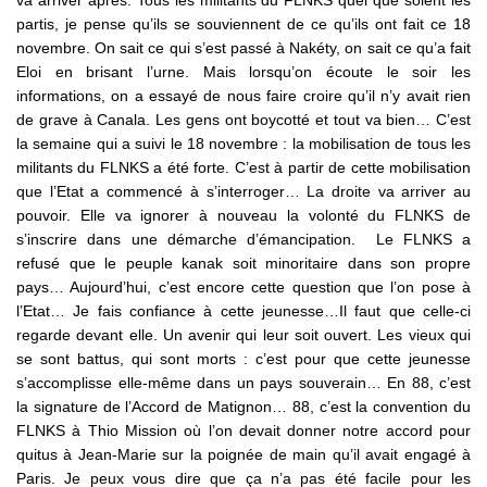
va arriver après. Tous les militants du FLNKS quel que soient les
partis, je pense qu’ils se souviennent de ce qu’ils ont fait ce 18
novembre. On sait ce qui s’est passé à Nakéty, on sait ce qu’a fait
Eloi en brisant l’urne. Mais lorsqu’on écoute le soir les
informations, on a essayé de nous faire croire qu’il n’y avait rien
de grave à Canala. Les gens ont boycotté et tout va bien… C’est
la semaine qui a suivi le 18 novembre : la mobilisation de tous les
militants du FLNKS a été forte. C’est à partir de cette mobilisation
que l’Etat a commencé à s’interroger… La droite va arriver au
pouvoir. Elle va ignorer à nouveau la volonté du FLNKS de
s’inscrire dans une démarche d’émancipation. Le FLNKS a
refusé que le peuple kanak soit minoritaire dans son propre
pays… Aujourd’hui, c’est encore cette question que l’on pose à
l’Etat… Je fais confiance à cette jeunesse…Il faut que celle-ci
regarde devant elle. Un avenir qui leur soit ouvert. Les vieux qui
se sont battus, qui sont morts : c’est pour que cette jeunesse
s’accomplisse elle-même dans un pays souverain… En 88, c’est
la signature de l’Accord de Matignon… 88, c’est la convention du
FLNKS à Thio Mission où l’on devait donner notre accord pour
quitus à Jean-Marie sur la poignée de main qu’il avait engagé à
Paris. Je peux vous dire que ça n’a pas été facile pour les