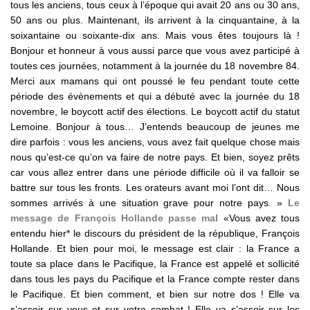
tous les anciens, tous ceux à l’époque qui avait 20 ans ou 30 ans,
50 ans ou plus. Maintenant, ils arrivent à la cinquantaine, à la
soixantaine ou soixante-dix ans. Mais vous êtes toujours là !
Bonjour et honneur à vous aussi parce que vous avez participé à
toutes ces journées, notamment à la journée du 18 novembre 84.
Merci aux mamans qui ont poussé le feu pendant toute cette
période des évènements et qui a débuté avec la journée du 18
novembre, le boycott actif des élections. Le boycott actif du statut
Lemoine. Bonjour à tous… J’entends beaucoup de jeunes me
dire parfois : vous les anciens, vous avez fait quelque chose mais
nous qu’est-ce qu’on va faire de notre pays. Et bien, soyez prêts
car vous allez entrer dans une période difficile où il va falloir se
battre sur tous les fronts. Les orateurs avant moi l’ont dit… Nous
sommes arrivés à une situation grave pour notre pays. »
Le
message de François Hollande passe mal
«Vous avez tous
entendu hier* le discours du président de la république, François
Hollande. Et bien pour moi, le message est clair : la France a
toute sa place dans le Pacifique, la France est appelé et sollicité
dans tous les pays du Pacifique et la France compte rester dans
le Pacifique. Et bien comment, et bien sur notre dos ! Elle va
s’assoir sur vous et sur votre combat ! Elle va s’assoir sur les