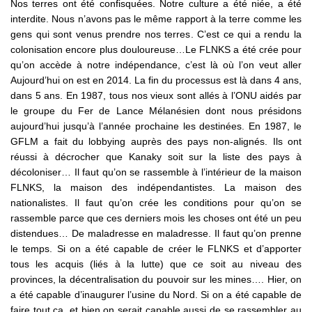
Nos terres ont été confisquées. Notre culture a été niée, a été
interdite. Nous n’avons pas le même rapport à la terre comme les
gens qui sont venus prendre nos terres. C’est ce qui a rendu la
colonisation encore plus douloureuse…Le FLNKS a été crée pour
qu’on accède à notre indépendance, c’est là où l’on veut aller
Aujourd’hui on est en 2014. La fin du processus est là dans 4 ans,
dans 5 ans. En 1987, tous nos vieux sont allés à l’ONU aidés par
le groupe du Fer de Lance Mélanésien dont nous présidons
aujourd’hui jusqu’à l’année prochaine les destinées. En 1987, le
GFLM a fait du lobbying auprès des pays non-alignés. Ils ont
réussi à décrocher que Kanaky soit sur la liste des pays à
décoloniser… Il faut qu’on se rassemble à l’intérieur de la maison
FLNKS, la maison des indépendantistes. La maison des
nationalistes. Il faut qu’on crée les conditions pour qu’on se
rassemble parce que ces derniers mois les choses ont été un peu
distendues… De maladresse en maladresse. Il faut qu’on prenne
le temps. Si on a été capable de créer le FLNKS et d’apporter
tous les acquis (liés à la lutte) que ce soit au niveau des
provinces, la décentralisation du pouvoir sur les mines…. Hier, on
a été capable d’inaugurer l’usine du Nord. Si on a été capable de
faire tout ça, et bien on serait capable aussi de se rassembler au