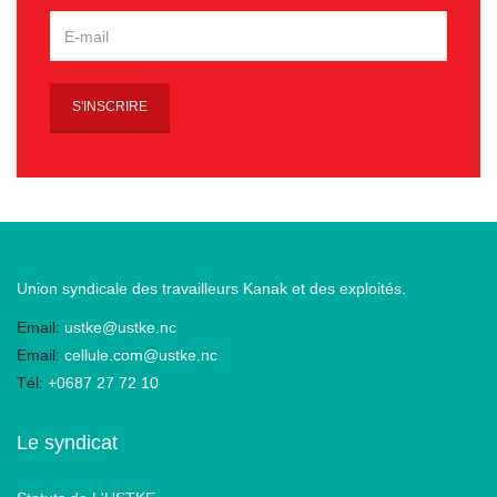
Union syndicale des travailleurs Kanak et des exploités.
Email:
ustke@ustke.nc
Email:
cellule.com@ustke.nc
Tél:
+0687 27 72 10
Le syndicat