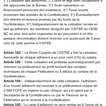
1°) Cotisation des adhérents, 2°) Dons et legs dont l'acceptation a
été approuvée par le Bureau, 3°) Toute subvention ou
financement provenant des institutions, 4°) Toute recette
provenant des activités de la Confédération, 5°) Éventuellement
des intérêts et revenus produits par les fonds de la
Confédération, 6°) Indépendamment de la cotisation versée en
tant qu'adhérent, les membres désignés par l'USTKE du CESE-
NC ou pour tout autre organisme et qui perçoivent à ce titre
quelque rémunération doivent reverser une quote-part de 5 pour
cent de cette somme à l'USTKE.
Article 102 :
Le 8ème Congrès de l'USTKE a fixé la cotisation
mensuelle de chaque adhérent à un pour cent (1%) du salaire.
Article 103 :
Cette cotisation est prélevée automatiquement par
virement ou prélèvement au profit exclusif des comptes
techniques de chaque Fédération ou à défaut du compte de la
Confédération.
Article 104 :
Indépendamment de cette cotisation, l'adhésion,
d'un nouvel adhérent est soumise à un prélèvement unique de
2.000 FCFP, en espèce ou par chèque, qui est opéré par le
Secrétariat de la Confédération ou par le Trésorier de la
Fédération qui le reverse à la Confédération.
Article 105
:
La carte d'adhérent ne sera remise qu'à l'issue de la