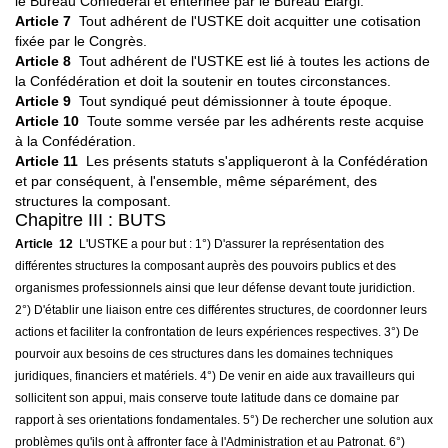
le Bureau Confédéral et entérinée par le Bureau Élargi.
Article 7
Tout adhérent de l'USTKE doit acquitter une cotisation
fixée par le Congrès.
Article 8
Tout adhérent de l'USTKE est lié à toutes les actions de
la Confédération et doit la soutenir en toutes circonstances.
Article 9
Tout syndiqué peut démissionner à toute époque.
Article 10
Toute somme versée par les adhérents reste acquise
à la Confédération.
Article 11
Les présents statuts s'appliqueront à la Confédération
et par conséquent, à l'ensemble, même séparément, des
structures la composant.
Chapitre III : BUTS
Article 12
L'USTKE a pour but : 1°) D'assurer la représentation des
différentes structures la composant auprès des pouvoirs publics et des
organismes professionnels ainsi que leur défense devant toute juridiction.
2°) D'établir une liaison entre ces différentes structures, de coordonner leurs
actions et faciliter la confrontation de leurs expériences respectives. 3°) De
pourvoir aux besoins de ces structures dans les domaines techniques
juridiques, financiers et matériels. 4°) De venir en aide aux travailleurs qui
sollicitent son appui, mais conserve toute latitude dans ce domaine par
rapport à ses orientations fondamentales. 5°) De rechercher une solution aux
problèmes qu'ils ont à affronter face à l'Administration et au Patronat. 6°)