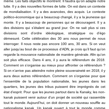
même. Les faits objectifs le montrent. Il faudra qu’on adapte notre
lutte. Il y a des nouvelles formes de lutte. On est dans un contexte
de mondialisation. Il y a des avancées, des acquis. Le contexte
politico-économique qui a beaucoup changé, il y a la jeunesse qui
monte. Il y a beaucoup de personnes qui se découragent. Il y a
des divisions qui s'étalent au grand jour. On ne sait plus si ces
divisions sont d’ordre idéologique, stratégique ou d’égo
démesuré. Cette célébration des 30 ans nous permet de nous
interroger. Il nous reste pas encore 100 ans, 30 ans. Si on veut
aller jusqu’au bout de ce processus d’ADN, je crois qu’il faut qu’on
regarde la mouvance nationaliste de manière générale. Afin qu’on
soit plus efficace. Dans 4 ans, il y aura le référendum de 2018.
Comment on s’organise au mieux pour affronter ce référendum ?
Si on n’arrive pas atteindre notre pleine souveraineté en 2018, il y
aura deux autres référendum. Comment on s’organise pour que
l’ensemble de la population nationaliste, les jeunes dans les
quartiers, les jeunes des tribus puissent être imprégnés de cet
état d’esprit. Pour que les jeunes partout dans la Kanaky, les non-
kanak puissent venir autour d’un projet de société qui rassemble
tout le monde. Aujourd’hui, on doit donner un nouveau souffle au
nationalisme kanak. Un kanak ouvert à tout le monde comme