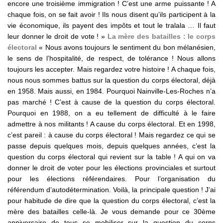
encore une troisième immigration ! C’est une arme puissante ! A
chaque fois, on se fait avoir ! Ils nous disent qu’ils participent à la
vie économique, ils payent des impôts et tout le tralala … Il faut
leur donner le droit de vote ! »
La mère des batailles : le corps
électoral
« Nous avons toujours le sentiment du bon mélanésien,
le sens de l’hospitalité, de respect, de tolérance ! Nous allons
toujours les accepter. Mais regardez votre histoire ! A chaque fois,
nous nous sommes battus sur la question du corps électoral, déjà
en 1958. Mais aussi, en 1984. Pourquoi Nainville-Les-Roches n’a
pas marché ! C’est à cause de la question du corps électoral.
Pourquoi en 1988, on a eu tellement de difficulté à le faire
admettre à nos militants ! A cause du corps électoral. Et en 1998,
c’est pareil : à cause du corps électoral ! Mais regardez ce qui se
passe depuis quelques mois, depuis quelques années, c’est la
question du corps électoral qui revient sur la table ! A qui on va
donner le droit de voter pour les élections provinciales et surtout
pour les élections référendaires. Pour l’organisation du
référendum d’autodétermination. Voilà, la principale question ! J’ai
pour habitude de dire que la question du corps électoral, c’est la
mère des batailles celle-là. Je vous demande pour ce 30ème
anniversaire de tous se mobiliser sur la question du corps