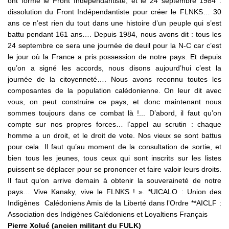
ont formé le Front Indépendantiste, et le 24 septembre 1984 :
dissolution du Front Indépendantiste pour créer le FLNKS… 30
ans ce n’est rien du tout dans une histoire d’un peuple qui s’est
battu pendant 161 ans…. Depuis 1984, nous avons dit : tous les
24 septembre ce sera une journée de deuil pour la N-C car c’est
le jour où la France a pris possession de notre pays. Et depuis
qu’on a signé les accords, nous disons aujourd’hui c’est la
journée de la citoyenneté…. Nous avons reconnu toutes les
composantes de la population calédonienne. On leur dit avec
vous, on peut construire ce pays, et donc maintenant nous
sommes toujours dans ce combat là !... D’abord, il faut qu’on
compte sur nos propres forces… l’appel au scrutin : chaque
homme a un droit, et le droit de vote. Nos vieux se sont battus
pour cela. Il faut qu’au moment de la consultation de sortie, et
bien tous les jeunes, tous ceux qui sont inscrits sur les listes
puissent se déplacer pour se prononcer et faire valoir leurs droits.
Il faut qu’on arrive demain à obtenir la souveraineté de notre
pays… Vive Kanaky, vive le FLNKS ! ». *UICALO : Union des
Indigènes Calédoniens Amis de la Liberté dans l’Ordre **AICLF :
Association des Indigènes Calédoniens et Loyaltiens Français
Pierre Xolué (ancien militant du FULK)