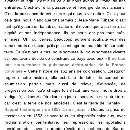
avancer et agir c’est bien ce que nous avons au fond de nos
entrailles. C'est-à-dire la puissance et l’énergie de nos anciens.
C’est la puissance de cette terre qui nous a vu naître. C’est pour
cela que nous n’abdiquerons jamais ; Jean-Marie Tjibaou disait
tant qu’il y aura un kanak sur sa terre, il revendiquera sa terre, sa
dignité et son indépendance. Ils ne nous ont pas tous tués,
éliminés. Oh, oui certes, beaucoup auraient souhaité voir des
kanak morts de façon qu’ils puissent agir en toute liberté sur cette
terre. Ce n’est pas le cas, nous sommes là. Nous sommes vivants
et nous avons décidé de construire ce pays avec eux.»
Il ne faut
pas sous-estimer la puissance destructrice de la France
coloniale
« Cette histoire de 161 ans de colonisation. Lorsqu’on
regarde notre histoire, elle est faite de lutte, de combat de
soumission parfois mais aussi de relève, d’avancée, de
progression pour qu’à chaque fois il faut faire valoir notre droit à
la dignité, la liberté d’être libre un jour et souverain sur notre terre
car c’est la terre de nos ancêtres. C’est la terre de Kanaky ».
Rappel historique : de 1853 à nos jours
« Depuis la prise de
possession en 1853 et avec tous les dispositifs coloniaux, avec
l’administration pénitentiaire, les répressions, les spoliations
foncières, etc... avec la grande révolte des chefferies du Sud en