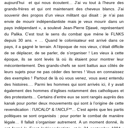
aujourd’hui et qui nous écoutent… J’ai vu tout à l’heure des
grands-frères et qui ont maintenant des cheveux blancs. J’ai
souvenir des propos d’un vieux militant qui disait : je n’ai pas
envie de mourir indépendantiste mais je veux mourir dans un
pays indépendant », a soulevé Jean-Pierre Djiawé, représentant
du Palika. C’est tout le sens du combat que mène le FLNKS
depuis 30 ans. « … Quand le colonisateur est arrivé dans ce
pays, il a gagné le terrain. A l’époque de nos vieux, c’était difficile
de se déplacer, de se parler, de s’organiser ! Les vieux à cette
époque, ils se sont levés là où ils étaient pour montrer leur
mécontentement. Des grands-chefs se sont battus aux côtés de
leurs sujets pour ne pas céder des terres ! Vous en connaissez
des exemples ! Partout de là où vous venez, vous avez entendu
des histoires…. Parmi les hommes qui sont arrivés ici, il y avait
également des hommes d’églises notamment des catholiques et
des protestants… Certains d’entre eux se sont rangés auprès des
kanak pour porter deux mouvements qui sont à l’origine de cette
revendication : l’UICALO* & l’AICLF**… C’est après que les partis
politiques se sont organisés : pour porter le combat de manière
légale… Il fallait s’organiser autrement. A un moment donné, ils