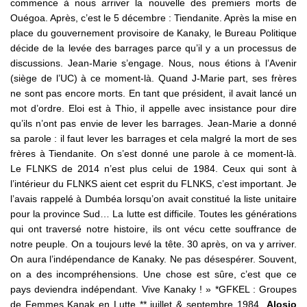
commence à nous arriver la nouvelle des premiers morts de
Ouégoa. Après, c’est le 5 décembre : Tiendanite. Après la mise en
place du gouvernement provisoire de Kanaky, le Bureau Politique
décide de la levée des barrages parce qu’il y a un processus de
discussions. Jean-Marie s’engage. Nous, nous étions à l’Avenir
(siège de l’UC) à ce moment-là. Quand J-Marie part, ses frères
ne sont pas encore morts. En tant que président, il avait lancé un
mot d’ordre. Eloi est à Thio, il appelle avec insistance pour dire
qu’ils n’ont pas envie de lever les barrages. Jean-Marie a donné
sa parole : il faut lever les barrages et cela malgré la mort de ses
frères à Tiendanite. On s’est donné une parole à ce moment-là.
Le FLNKS de 2014 n’est plus celui de 1984. Ceux qui sont à
l’intérieur du FLNKS aient cet esprit du FLNKS, c’est important. Je
l’avais rappelé à Dumbéa lorsqu’on avait constitué la liste unitaire
pour la province Sud… La lutte est difficile. Toutes les générations
qui ont traversé notre histoire, ils ont vécu cette souffrance de
notre peuple. On a toujours levé la tête. 30 après, on va y arriver.
On aura l’indépendance de Kanaky. Ne pas désespérer. Souvent,
on a des incompréhensions. Une chose est sûre, c’est que ce
pays deviendra indépendant. Vive Kanaky ! » *GFKEL : Groupes
de Femmes Kanak en Lutte ** juillet & septembre 1984
Alosio