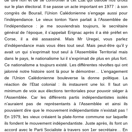
de dire non et de se confronter à cet Etat qui bafoue nos droits
sur le plan électoral. Il se passe un acte important en 1977 : à son
congrès de Bourail, l’Union Calédonienne s’engage aussi pour
l’indépendance. Le vieux tonton Yann parlait à l’Assemblée de
l’indépendance : je me souviendrais toujours, le secrétaire
général de l’époque, il s’appelait Erignac après il a été préfet en
Corse, il a été assassiné. Mais Mr Uregei, vous parlez
d’indépendance mais vous êtes tout seul. Mais peut-être qu’il y
avait un qui s’exprimait tout seul à l’Assemblée Territorial mais
dans le pays, le nationalisme lui il s’exprimait de plus en plus fort.
Ce nationalisme a toujours existé. Les différentes révoltes qui ont
jalonné notre histoire sont là pour le démontrer… L’engagement
de l’Union Calédonienne bouleverse la donne politique. La
réaction de l’Etat colonial : ils instaurent une loi. Il faut un
minimum de voix aux élections territoriales pour pouvoir siéger à
l’Assemblée. Car les différents partis indépendantistes isolés
n’auraient pas de représentants à l’Assemblée et ainsi ils
pouvaient dire que le mouvement indépendantiste n’existait pas !
En 1979, les vieux créaient la plate-forme commune sur laquelle
ils fondent le mouvement indépendantiste. Juste après, ils font un
accord avec le Parti Socialiste à travers son 1er secrétaire… En