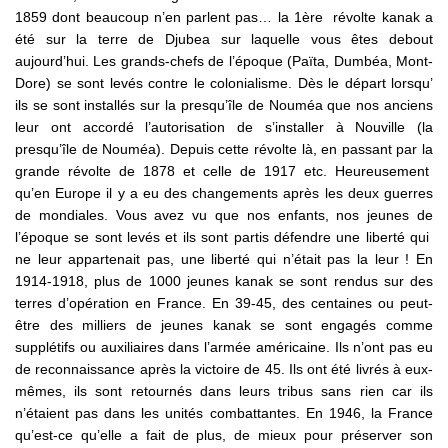
1859 dont beaucoup n’en parlent pas… la 1ère révolte kanak a
été sur la terre de Djubea sur laquelle vous êtes debout
aujourd’hui. Les grands-chefs de l’époque (Païta, Dumbéa, Mont-
Dore) se sont levés contre le colonialisme. Dès le départ lorsqu’
ils se sont installés sur la presqu’île de Nouméa que nos anciens
leur ont accordé l’autorisation de s’installer à Nouville (la
presqu’île de Nouméa). Depuis cette révolte là, en passant par la
grande révolte de 1878 et celle de 1917 etc. Heureusement
qu’en Europe il y a eu des changements après les deux guerres
de mondiales. Vous avez vu que nos enfants, nos jeunes de
l’époque se sont levés et ils sont partis défendre une liberté qui
ne leur appartenait pas, une liberté qui n’était pas la leur ! En
1914-1918, plus de 1000 jeunes kanak se sont rendus sur des
terres d’opération en France. En 39-45, des centaines ou peut-
être des milliers de jeunes kanak se sont engagés comme
supplétifs ou auxiliaires dans l’armée américaine. Ils n’ont pas eu
de reconnaissance après la victoire de 45. Ils ont été livrés à eux-
mêmes, ils sont retournés dans leurs tribus sans rien car ils
n’étaient pas dans les unités combattantes. En 1946, la France
qu’est-ce qu’elle a fait de plus, de mieux pour préserver son