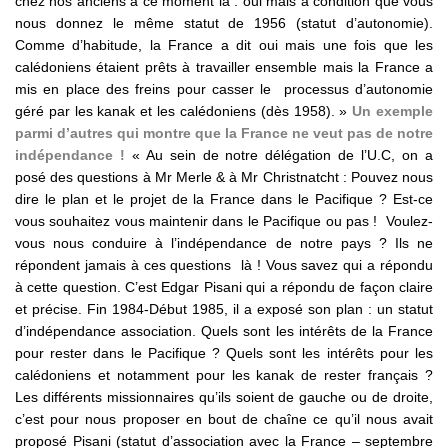
chez nos anciens à ce moment là : oui mais à condition que vous
nous donnez le même statut de 1956 (statut d’autonomie).
Comme d’habitude, la France a dit oui mais une fois que les
calédoniens étaient prêts à travailler ensemble mais la France a
mis en place des freins pour casser le processus d’autonomie
géré par les kanak et les calédoniens (dès 1958). »
Un exemple
parmi d’autres qui montre que la France ne veut pas de notre
indépendance !
« Au sein de notre délégation de l’U.C, on a
posé des questions à Mr Merle & à Mr Christnatcht : Pouvez nous
dire le plan et le projet de la France dans le Pacifique ? Est-ce
vous souhaitez vous maintenir dans le Pacifique ou pas ! Voulez-
vous nous conduire à l’indépendance de notre pays ? Ils ne
répondent jamais à ces questions là ! Vous savez qui a répondu
à cette question. C’est Edgar Pisani qui a répondu de façon claire
et précise. Fin 1984-Début 1985, il a exposé son plan : un statut
d’indépendance association. Quels sont les intérêts de la France
pour rester dans le Pacifique ? Quels sont les intérêts pour les
calédoniens et notamment pour les kanak de rester français ?
Les différents missionnaires qu’ils soient de gauche ou de droite,
c’est pour nous proposer en bout de chaîne ce qu’il nous avait
proposé Pisani (statut d’association avec la France – septembre