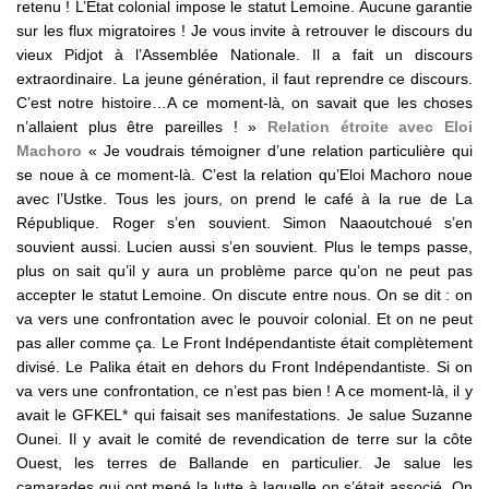
retenu ! L’Etat colonial impose le statut Lemoine. Aucune garantie
sur les flux migratoires ! Je vous invite à retrouver le discours du
vieux Pidjot à l’Assemblée Nationale. Il a fait un discours
extraordinaire. La jeune génération, il faut reprendre ce discours.
C’est notre histoire…A ce moment-là, on savait que les choses
n’allaient plus être pareilles ! »
Relation étroite avec Eloi
Machoro
« Je voudrais témoigner d’une relation particulière qui
se noue à ce moment-là. C’est la relation qu’Eloi Machoro noue
avec l’Ustke. Tous les jours, on prend le café à la rue de La
République. Roger s’en souvient. Simon Naaoutchoué s’en
souvient aussi. Lucien aussi s’en souvient. Plus le temps passe,
plus on sait qu’il y aura un problème parce qu’on ne peut pas
accepter le statut Lemoine. On discute entre nous. On se dit : on
va vers une confrontation avec le pouvoir colonial. Et on ne peut
pas aller comme ça. Le Front Indépendantiste était complètement
divisé. Le Palika était en dehors du Front Indépendantiste. Si on
va vers une confrontation, ce n’est pas bien ! A ce moment-là, il y
avait le GFKEL* qui faisait ses manifestations. Je salue Suzanne
Ounei. Il y avait le comité de revendication de terre sur la côte
Ouest, les terres de Ballande en particulier. Je salue les
camarades qui ont mené la lutte à laquelle on s’était associé. On