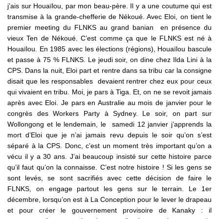
j’ais sur Houaïlou, par mon beau-père. Il y a une coutume qui est
transmise à la grande-chefferie de Nékoué. Avec Eloi, on tient le
premier meeting du FLNKS au grand banian en présence du
vieux Ten de Nékoué. C’est comme ça que le FLNKS est né à
Houaïlou. En 1985 avec les élections (régions), Houaïlou bascule
et passe à 75 % FLNKS. Le jeudi soir, on dine chez Ilda Lini à la
CPS. Dans la nuit, Eloi part et rentre dans sa tribu car la consigne
disait que les responsables devaient rentrer chez eux pour ceux
qui vivaient en tribu. Moi, je pars à Tiga. Et, on ne se revoit jamais
après avec Eloi. Je pars en Australie au mois de janvier pour le
congrès des Workers Party à Sydney. Le soir, on part sur
Wollongong et le lendemain, le samedi 12 janvier j’apprends la
mort d’Eloi que je n’ai jamais revu depuis le soir qu’on s’est
séparé à la CPS. Donc, c’est un moment très important qu’on a
vécu il y a 30 ans. J’ai beaucoup insisté sur cette histoire parce
qu’il faut qu’on la connaisse. C’est notre histoire ! Si les gens se
sont levés, se sont sacrifiés avec cette décision de faire le
FLNKS, on engage partout les gens sur le terrain. Le 1er
décembre, lorsqu’on est à La Conception pour le lever le drapeau
et pour créer le gouvernement provisoire de Kanaky : il