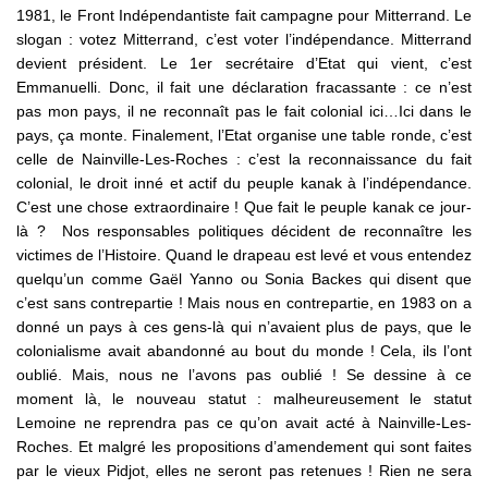
1981, le Front Indépendantiste fait campagne pour Mitterrand. Le
slogan : votez Mitterrand, c’est voter l’indépendance. Mitterrand
devient président. Le 1er secrétaire d’Etat qui vient, c’est
Emmanuelli. Donc, il fait une déclaration fracassante : ce n’est
pas mon pays, il ne reconnaît pas le fait colonial ici…Ici dans le
pays, ça monte. Finalement, l’Etat organise une table ronde, c’est
celle de Nainville-Les-Roches : c’est la reconnaissance du fait
colonial, le droit inné et actif du peuple kanak à l’indépendance.
C’est une chose extraordinaire ! Que fait le peuple kanak ce jour-
là ? Nos responsables politiques décident de reconnaître les
victimes de l’Histoire. Quand le drapeau est levé et vous entendez
quelqu’un comme Gaël Yanno ou Sonia Backes qui disent que
c’est sans contrepartie ! Mais nous en contrepartie, en 1983 on a
donné un pays à ces gens-là qui n’avaient plus de pays, que le
colonialisme avait abandonné au bout du monde ! Cela, ils l’ont
oublié. Mais, nous ne l’avons pas oublié ! Se dessine à ce
moment là, le nouveau statut : malheureusement le statut
Lemoine ne reprendra pas ce qu’on avait acté à Nainville-Les-
Roches. Et malgré les propositions d’amendement qui sont faites
par le vieux Pidjot, elles ne seront pas retenues ! Rien ne sera