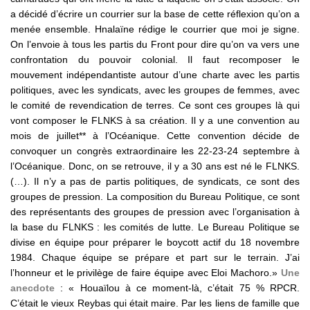
a décidé d’écrire un courrier sur la base de cette réflexion qu’on a
menée ensemble. Hnalaïne rédige le courrier que moi je signe.
On l’envoie à tous les partis du Front pour dire qu’on va vers une
confrontation du pouvoir colonial. Il faut recomposer le
mouvement indépendantiste autour d’une charte avec les partis
politiques, avec les syndicats, avec les groupes de femmes, avec
le comité de revendication de terres. Ce sont ces groupes là qui
vont composer le FLNKS à sa création. Il y a une convention au
mois de juillet** à l’Océanique. Cette convention décide de
convoquer un congrès extraordinaire les 22-23-24 septembre à
l’Océanique. Donc, on se retrouve, il y a 30 ans est né le FLNKS.
(…). Il n’y a pas de partis politiques, de syndicats, ce sont des
groupes de pression. La composition du Bureau Politique, ce sont
des représentants des groupes de pression avec l’organisation à
la base du FLNKS : les comités de lutte. Le Bureau Politique se
divise en équipe pour préparer le boycott actif du 18 novembre
1984. Chaque équipe se prépare et part sur le terrain. J’ai
l’honneur et le privilège de faire équipe avec Eloi Machoro.»
Une
anecdote
: « Houaïlou à ce moment-là, c’était 75 % RPCR.
C’était le vieux Reybas qui était maire. Par les liens de famille que