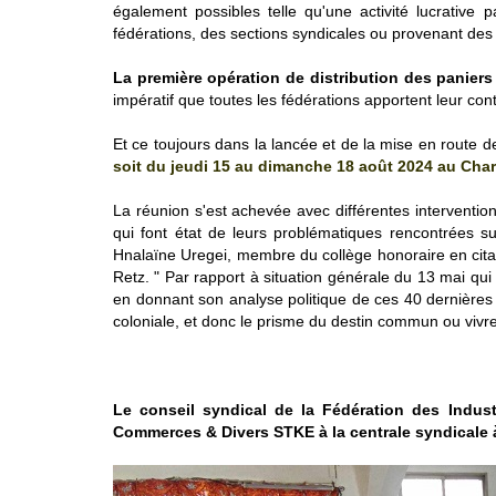
également possibles telle qu'une activité lucrative 
fédérations, des sections syndicales ou provenant d
La première opération de distribution des panier
impératif que toutes les fédérations apportent leur con
Et ce toujours dans la lancée et de la mise en route 
soit du jeudi 15 au dimanche 18 août 2024 au Char
La réunion s'est achevée avec différentes interventio
qui font état de leurs problématiques rencontrées sur 
Hnalaïne Uregei, membre du collège honoraire en citan
Retz. " Par rapport à situation générale du 13 mai qui 
en donnant son analyse politique de ces 40 dernières a
coloniale, et donc le prisme du destin commun ou vivr
Le conseil syndical de la Fédération des Indus
Commerces & Divers STKE à la centrale syndicale à 