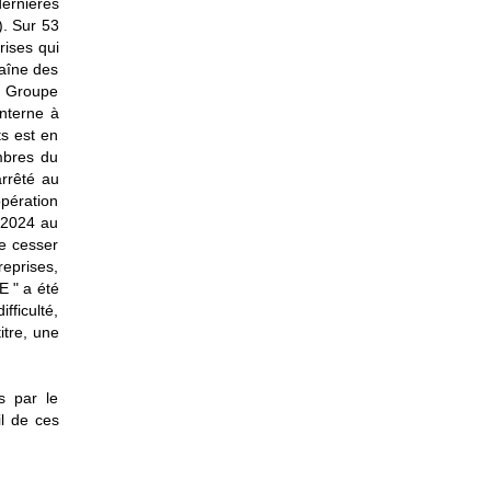
dernières
. Sur 53
rises qui
raîne des
e Groupe
interne à
ts est en
mbres du
arrêté au
opération
t 2024 au
de cesser
reprises,
E " a été
fficulté,
itre, une
s par le
l de ces