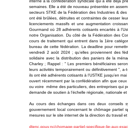
interne à la confédération syndicale qui a été déjà p
semaines. Elle a été de nouveau présentée en assembl
secteurs STKE de la Fédération des Industries & des
ont été brûlées, détruites et contraintes de cesser le
licenciements massifs et une augmentation croissa
Gourmand où 28 adhérents cotisants encartés à l’Ust
notre Organisation. Du côté de la Fédération des Com
cours de traitement qui entrent dans la 1ère catégo
bureau de cette fédération. La deadline pour remettr
vendredi 2 août 2024 ; qu’elles proviennent des féd
solidaire avec la distribution des paniers de la mén
Charley ; Rappel : " Les premiers bénéficiaires seron
leurs activités temporairement ou définitivement ", a-t
ils ont été adhérents cotisants à l’USTKE jusqu’en ma
ouvert récemment par la confédération afin que ceux q
ou voire même des particuliers, des entreprises qui pou
demande de soutien à l’échelle régionale, nationale et
Au cours des échanges dans ces deux conseils syn
gouvernement local concernant le chômage partiel sp
mesures sur le site internet de la direction du travail 
dtenc.gouv.nc/chomage-partiel-specifique-lie-aux-ex