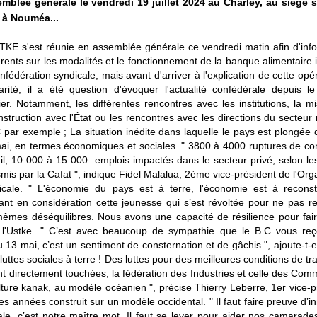
mblée générale le vendredi 19 juillet 2024 au Charley, au siège s
 à Nouméa...
TKE s'est réunie en assemblée générale ce vendredi matin afin d'inf
rents sur les modalités et le fonctionnement de la banque alimentaire 
nfédération syndicale, mais avant d'arriver à l'explication de cette opé
darité, il a été question d'évoquer l'actualité confédérale depuis 
ier. Notamment, les différentes rencontres avec les institutions, la m
struction avec l'État ou les rencontres avec les directions du secteur n
par exemple ; La situation inédite dans laquelle le pays est plongée 
ai, en termes économiques et sociales. " 3800 à 4000 ruptures de co
ail, 10 000 à 15 000 emplois impactés dans le secteur privé, selon les
smis par la Cafat ", indique Fidel Malalua, 2ème vice-président de l'Org
icale. " L'économie du pays est à terre, l'économie est à reconst
ant en considération cette jeunesse qui s’est révoltée pour ne pas r
mêmes déséquilibres. Nous avons une capacité de résilience pour fai
e l'Ustke. " C’est avec beaucoup de sympathie que le B.C vous reço
13 mai, c’est un sentiment de consternation et de gâchis ", ajoute-t-e
ttes sociales à terre ! Des luttes pour des meilleures conditions de tra
 directement touchées, la fédération des Industries et celle des Com
ulture kanak, au modèle océanien ", précise Thierry Leberre, 1er vice-p
années construit sur un modèle occidental. " Il faut faire preuve d’i
dinale, c’est notre maître mot. Il faut se lever pour aider nos camarade