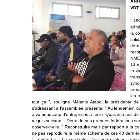
Asse
VDT,
L'US
adhé
la co
soli
dern
recon
NMC 
13 m
trav
tran
synd
pren
les 
tout ça ", souligne Mélanie Atapo, la présidente d
s’adressant à l’assemblée présente. " Au lendemain du 
a vu beaucoup d’entreprises à terre. Quarante ans de lu
acquis sociaux… Deux de nos grandes fédérations sont
observe-t-elle. " Reconstruire mais par rapport à la c
ne pas reproduire le même schéma de ces 40 dernières 
", répète-t-il. " La solidarité, c’est notre valeur car