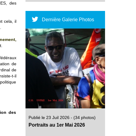
SOES, des
Dernière Galerie Photos
 cela, il
e.
inement,
nt.
 fédéraux
vation de
rdinal de
iste-t-il
politique
tion des
Publié le 23 Juil 2026 - (34 photos)
Portraits au 1er Mai 2026