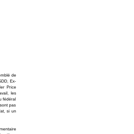
emblé de
 SDD, Ex-
er Price
vail, les
u fédéral
 sont pas
at, si un
imentaire