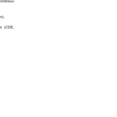
nombreux
in),
nt (CDE,