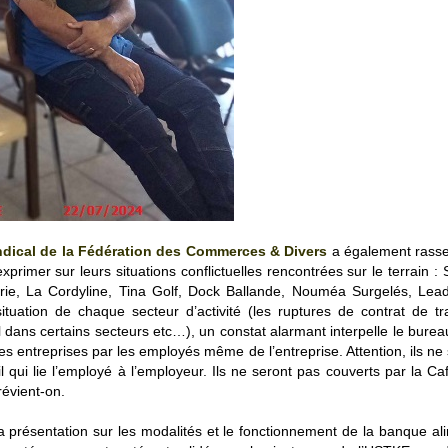
syndical de la Fédération des Commerces & Divers
a également rass
rimer sur leurs situations conflictuelles rencontrées sur le terrain :
ie, La Cordyline, Tina Golf, Dock Ballande, Nouméa Surgelés, Lead
uation de chaque secteur d’activité (les ruptures de contrat de tra
ail dans certains secteurs etc…), un constat alarmant interpelle le burea
 des entreprises par les employés même de l’entreprise. Attention, ils ne
l qui lie l’employé à l’employeur. Ils ne seront pas couverts par la Caf
prévient-on.
la présentation sur les modalités et le fonctionnement de la banque al