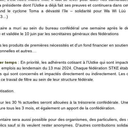
 la présidente dont l’Ustke a déjà fait ses preuves et continuera dans ce
uand le cyclone Toma a dévasté l’île – solidarité pour Wa Wi Lùù 
13…)
taire a muri au sein du bureau confédéral une semaine après le d
 et validée le 10 juin par les secrétaires généraux des fédérations
 les produits de premières nécessités et d'un fond financier en soutien
nnelles et autres....
ier temps
: En priorité, les adhérents cotisant à l'Ustke qui sont impact
urs emplois au lendemain du 13 mai 2024. Chaque fédération STKE étab
nts qui sont concernés et impactés directement ou indirectement. Les
e travail de filtre au sein de leur structure fédérale.
otisation.
ur les 30 % actuelles seront allouées à la trésorerie confédérale. U
yure tous les 3 mois, et également un apport de la confédération.
ntaire sera aussi possible pour des organismes, des particuliers, des 
ics sauf si ils veulent rester anonymes. D'autres contributions solida