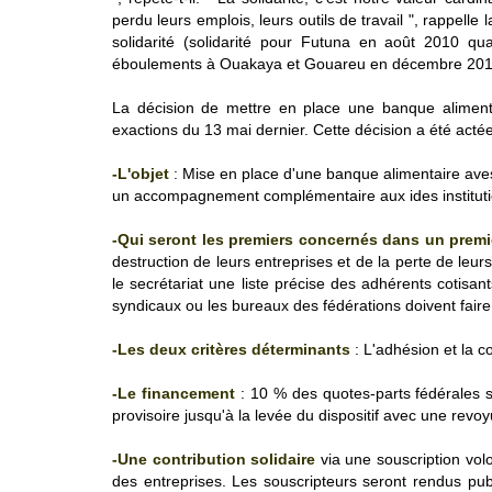
perdu leurs emplois, leurs outils de travail ", rappelle
solidarité (solidarité pour Futuna en août 2010 q
éboulements à Ouakaya et Gouareu en décembre 20
La décision de mettre en place une banque alimen
exactions du 13 mai dernier. Cette décision a été actée
-L'objet
: Mise en place d'une banque alimentaire aves
un accompagnement complémentaire aux ides institutio
-Qui seront les premiers concernés dans un prem
destruction de leurs entreprises et de la perte de le
le secrétariat une liste précise des adhérents cotisa
syndicaux ou les bureaux des fédérations doivent faire c
-Les deux critères déterminants
: L'adhésion et la c
-Le financement
: 10 % des quotes-parts fédérales s
provisoire jusqu'à la levée du dispositif avec une revo
-Une contribution solidaire
via une souscription volo
des entreprises. Les souscripteurs seront rendus publ