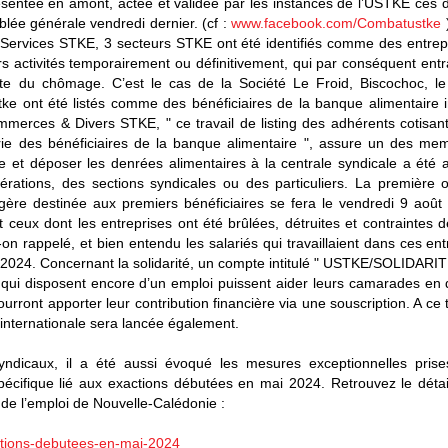
résentée en amont, actée et validée par les instances de l’USTKE ces 
ée générale vendredi dernier. (cf :
www.facebook.com/Combatustke
)
 Services STKE, 3 secteurs STKE ont été identifiés comme des entrep
urs activités temporairement ou définitivement, qui par conséquent ent
nte du chômage. C’est le cas de la Société Le Froid, Biscochoc, l
ke ont été listés comme des bénéficiaires de la banque alimentaire 
merces & Divers STKE, " ce travail de listing des adhérents cotisan
rie des bénéficiaires de la banque alimentaire ", assure un des me
e et déposer les denrées alimentaires à la centrale syndicale a été 
érations, des sections syndicales ou des particuliers. La première 
agère destinée aux premiers bénéficiaires se fera le vendredi 9 aoû
t ceux dont les entreprises ont été brûlées, détruites et contraintes 
-on rappelé, et bien entendu les salariés qui travaillaient dans ces ent
i 2024. Concernant la solidarité, un compte intitulé " USTKE/SOLIDARIT
ui disposent encore d’un emploi puissent aider leurs camarades en di
rront apporter leur contribution financière via une souscription. A ce t
 internationale sera lancée également.
dicaux, il a été aussi évoqué les mesures exceptionnelles prise
écifique lié aux exactions débutées en mai 2024. Retrouvez le détai
et de l’emploi de Nouvelle-Calédonie :
actions-debutees-en-mai-2024