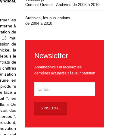
yndical,
Combat Ouvrier - Archives de 2008 à 2010
Archives, les publications
ormer les
de 2004 à 2010
interne à
ration de
le 13 mai
ission de
ickel, la
Newsletter
depuis le
ntrats de
Abonnez-vous et recevez les
 chiffres
dernières actualités dès leur parution
anisation
ruire en
eproduire
re face à
it ", en
lle. « On
vail, des
merces ",
résident,
nnovation
s qui ont