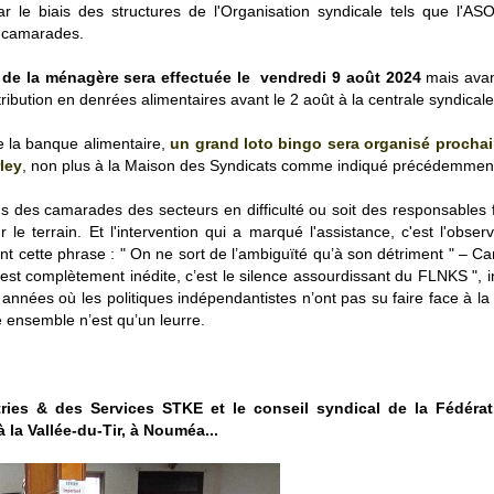
par le biais des structures de l'Organisation syndicale tels que l'A
es camarades.
s de la ménagère sera effectuée le vendredi 9 août 2024
mais avant
tribution en denrées alimentaires avant le 2 août à la centrale syndical
de la banque alimentaire,
un grand loto bingo sera organisé procha
ley
, non plus à la Maison des Syndicats comme indiqué précédemme
ns des camarades des secteurs en difficulté ou soit des responsables
le terrain. Et l'intervention qui a marqué l'assistance, c'est l'obser
t cette phrase : " On ne sort de l’ambiguïté qu’à son détriment " – Ca
est complètement inédite, c’est le silence assourdissant du FLNKS ", ins
nnées où les politiques indépendantistes n’ont pas su faire face à la 
e ensemble n’est qu’un leurre.
tries & des Services STKE et le conseil syndical de la Fédéra
la Vallée-du-Tir, à Nouméa...