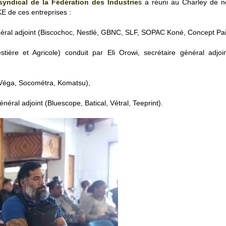
syndical de la Fédération des Industrie
s a réuni au Charley de 
E de ces entreprises :
général adjoint (Biscochoc, Nestlé, GBNC, SLF, SOPAC Koné, Concept Pa
tière et Agricole) conduit par Eli Orowi, secrétaire général adjoi
 (Véga, Socométra, Komatsu),
énéral adjoint (Bluescope, Batical, Vétral, Teeprint).