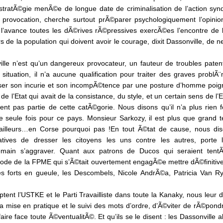
stratÃ©gie menÃ©e de longue date de criminalisation de l’action syn
 provocation, cherche surtout prÃ©parer psychologiquement l’opinio
er l’avance toutes les dÃ©rives rÃ©pressives exercÃ©es l’encontre de
 de la population qui doivent avoir le courage, dixit Dassonville, de n
ille n’est qu’un dangereux provocateur, un fauteur de troubles pate
ituation, il n’a aucune qualification pour traiter des graves probl
nser son incurie et son incompÃ©tence par une posture d’homme poig
l’Etat qui avait de la consistance, du style, et un certain sens de l’E
nt pas partie de cette catÃ©gorie. Nous disons qu’il n’a plus rien 
une seule fois pour ce pays. Monsieur Sarkozy, il est plus que grand
 ailleurs…en Corse pourquoi pas !En tout Ã©tat de cause, nous di
ives de dresser les citoyens les uns contre les autres, porte l’
t demain s’aggraver. Quant aux patrons de Ducos qui seraient tent
sode de la FPME qui s’Ã©tait ouvertement engagÃ©e mettre dÃ©finitiv
 forts en gueule, les Descombels, Nicole AndrÃ©a, Patricia Van Ry
tent l’USTKE et le Parti Travailliste dans toute la Kanaky, nous leur 
la mise en pratique et le suivi des mots d’ordre, d’Ã©viter de rÃ©pond
aire face toute Ã©ventualitÃ©. Et qu’ils se le disent : les Dassonville a