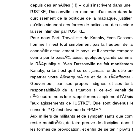
depuis des annÃ©es ( !) – qui s’inscrivent dans une 
l’USTKE, Dassonville, en montant d’un cran dans la
durcissement de la politique de la matraque, justifi
qu’elles viennent des forces de polices ou des secteurs
laisser intimider par l’USTKE.
Pour nous Parti Travailliste de Kanaky, Yves Dassonv
homme l n’est tout simplement pas la hauteur de la s
connaÃ®t actuellement le pays, et il cherche compe
connu par le passÃ©, aussi, quelques grands commis de 
la RÃ©publique. Yves Dassonville ne fait manifesteme
Kanaky, si tant est qu’il se soit jamais rendu utile 
rapatrier votre Ã©nergumÃ¨ne et de le rÃ©affecter
Gouverneur, par ses propos indignes et ses tentat
responsabilitÃ© de la situation si celle-ci venai
dÃ©coudre, nous leur rappellerons simplement l’Ã©pi
"aux agissements de l’USTKE". Que sont devenus les
consorts ? Qu’est devenue la FPME ?
Aux milliers de militants et de sympathisants que comp
rester mobilisÃ©s, de faire preuve de discipline dans 
les formes de provocation, et enfin de se tenir prÃªts f