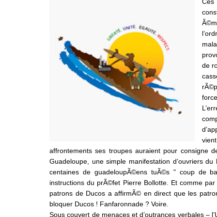
Ces 
cons
Ã©ma
l’ord
mala
provo
de r
cass
rÃ©p
force
L’er
comp
d’ap
vien
affrontements ses troupes auraient pour consigne de
Guadeloupe, une simple manifestation d’ouvriers du 
centaines de guadeloupÃ©ens tuÃ©s " coup de ball
instructions du prÃ©fet Pierre Bollotte. Et comme pa
patrons de Ducos a affirmÃ© en direct que les pat
bloquer Ducos ! Fanfaronnade ? Voire.
Sous couvert de menaces et d’outrances verbales – l’US