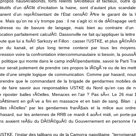
propos nausÃ©abonds, forts relents sÃ©ditieux et factieux, outre qu
titutifs d’un dÃ©lit d’incitation la haine, sont d’autant plus scandale
nent d’un reprÃ©sentant de l’Etat censÃ© Ãªtre le garant de la l
re. Mais qu’on ne s’y trompe pas : il ne s’agit ici ni de dÃ©rapage verb
dresse ou de bavure de langage, mais bien au contraire d’un
cation parfaitement calculÃ©. Dassonville ne fait qu’appliquer la lettre l
oute que lui a fixÃ© Sarkozy et Fillon : casser l’USTKE, et plus gÃ©nÃ
er du kanak, et plus long terme contenir par tous les moyens
ression voire la confrontation intercommunautaire si besoin, la pouss
 politique qui monte dans le camp indÃ©pendantiste, savoir le Parti Trav
reur serait justement de prendre ces propos la lÃ©gÃ¨re ou de les mett
te d’une simple logique de communication. Comme par hasard, nou
prendre que le commandant de la brigade de gendarmes mobiles 
t de faire savoir aux responsables USTKE du Nord qu’en cas de 
 riposter balles rÃ©elles. Menaces en l’air ? Pas sÃ»r. Le 26 mai 
bÃ¢timent en grÃ¨ve a fini en massacre et en bain de sang. Bilan : 
es rÃ©elles" par les gendarmes franÃ§ais et la milice aux ordre
r hasard, sur les antennes de RRB ce mardi 4 aoÃ»t midi, un porte-p
rons avaient reÃ§u du DÃ©lÃ©guÃ© du Gouvernement en personne l’a
TKE, l’instar des talibans ou de la Camorra napolitaine, "terroriserait