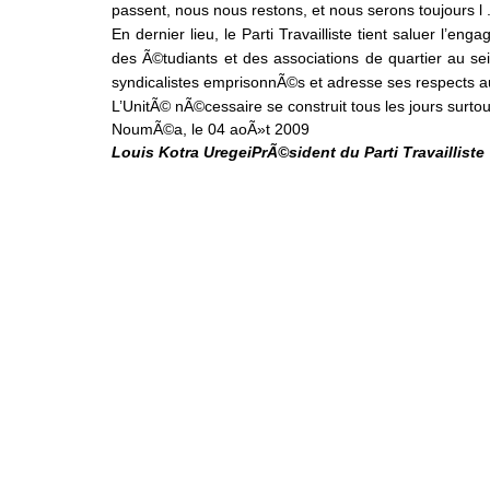
passent, nous nous restons, et nous serons toujours l 
En dernier lieu, le Parti Travailliste tient saluer 
des Ã©tudiants et des associations de quartier au sei
syndicalistes emprisonnÃ©s et adresse ses respects 
L’UnitÃ© nÃ©cessaire se construit tous les jours surtou
NoumÃ©a, le 04 aoÃ»t 2009
Louis Kotra UregeiPrÃ©sident du Parti Travailliste