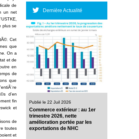
dicale de
Dernière Actualité
n un net
 l’USTKE,
e plus se
ntÃ©. Cet
Ã¨mes que
ne. On a
tat et de
foutre en
 temps de
sons que
entiÃ¨re
Ã©s d’en
ement fin
Publié le 22 Juil 2026
swick et
Commerce extérieur : au 1er
trimestre 2026, nette
disons de
amélioration portée par les
re toutes
exportations de NHC
boient et