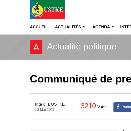
ACCUEIL
ACTUALITÉS
AGENDA
INTE
Actualité politique
A
Communiqué de press
3210
Ingrid
L'USTKE
Vues
Parta
12 Mai 2011