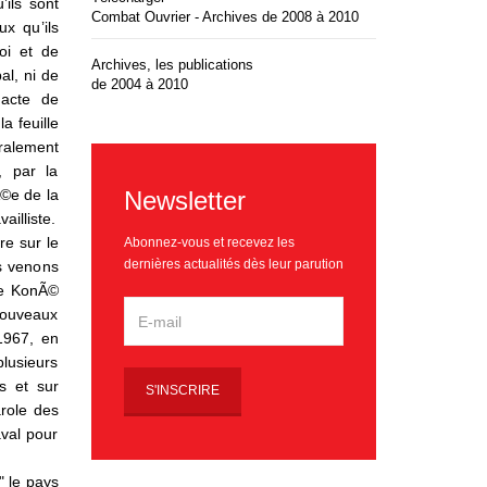
’ils sont
Combat Ouvrier - Archives de 2008 à 2010
ux qu’ils
oi et de
Archives, les publications
al, ni de
de 2004 à 2010
 acte de
a feuille
©ralement
, par la
Newsletter
Ã©e de la
ailliste.
re sur le
Abonnez-vous et recevez les
dernières actualités dès leur parution
s venons
de KonÃ©
nouveaux
1967, en
plusieurs
s et sur
arole des
val pour
" le pays