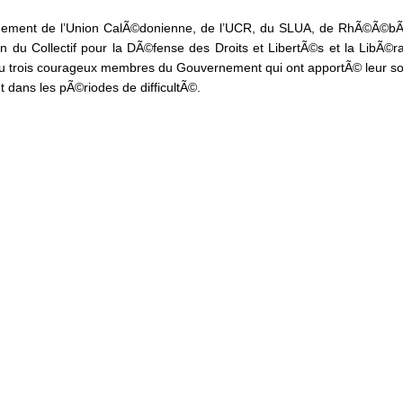
.
l’engagement de l’Union CalÃ©donienne, de l’UCR, du SLUA, de RhÃ©Ã©b
n du Collectif pour la DÃ©fense des Droits et LibertÃ©s et la LibÃ©r
au trois courageux membres du Gouvernement qui ont apportÃ© leur so
t dans les pÃ©riodes de difficultÃ©.