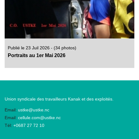
Publié le 23 Juil 2026 - (34 photos)
Portraits au 1er Mai 2026
Union syndicale des travailleurs Kanak et des exploités.
Email:
ustke@ustke.nc
Email:
cellule.com@ustke.nc
Tél:
+0687 27 72 10