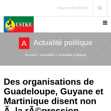
dimanche 9 août 2026
Actualité politique
A
Accueil >
actualités > actualité politique
Des organisations de
Guadeloupe, Guyane et
Martinique disent non
Ã la rÃ©pression