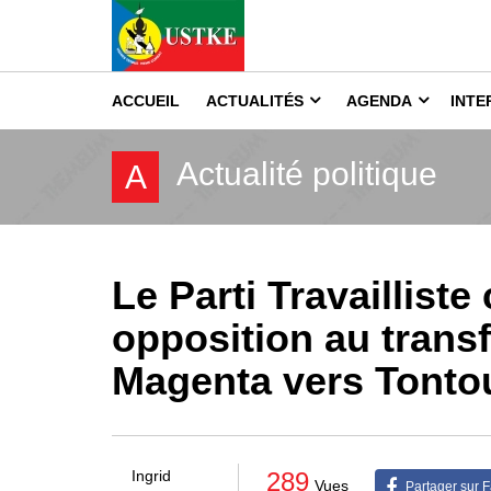
ACCUEIL
ACTUALITÉS
AGENDA
INTE
Actualité politique
A
Le Parti Travaillist
opposition au trans
Magenta vers Tonto
289
Ingrid
Vues
Partager sur 