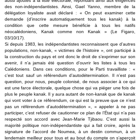
aussi ajoutés à la liste électorale, répondant ainsi aux exigences
des non-indépendantistes. Ainsi, Gael Yanno, membre de la
délégation loyaliste avait déclaré : « On peut examiner cette
demande (d’inscrire automatiquement tous les kanak) à la
condition que cette mesure bénéficie à tous les natifs
néocalédoniens, Kanak comme non Kanak » (Le Figaro,
03/10/17).
Si depuis 1983, les indépendantistes reconnaissent que d’autres
populations, non-kanak, « victimes de l’histoire », ont participé à
la construction du pays et ont donc le droit de s’exprimer sur son
avenir, il n’a jamais été question d’ouvrir les listes à tous les
Calédoniens. Dans ces conditions, pour le Parti travailliste : «
c’est tout sauf un référendum d’autodétermination. Il n’est pas
question, pour nous, peuple colonisé, de nous associer à ce qui
est une farce électorale, quelque chose qui va piéger une fois de
plus le peuple kanak. Il y aura autant de non-kanak que de kanak
qui vont voter à ce référendum, ce qui est la preuve que ce n’est
pas un référendum d’autodétermination », « appeler à ne pas
participer, c’est refuser de cautionner ce plan de l’État qui n’a pas
respecté son accord avec Jean-Marie Tjibaou. C’est aussi la
majorité politique non-indépendantiste qui a fait croire, après la
signature de l’accord de Noumea, à un destin commun, à un
lendemain meilleur pour tous et au bout du compte on s’aperçoit