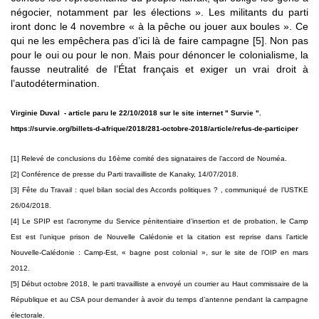
négocier, notamment par les élections ». Les militants du parti
iront donc le 4 novembre « à la pêche ou jouer aux boules ». Ce
qui ne les empêchera pas d’ici là de faire campagne [5]. Non pas
pour le oui ou pour le non. Mais pour dénoncer le colonialisme, la
fausse neutralité de l’État français et exiger un vrai droit à
l’autodétermination.
Virginie Duval - article paru le 22/10/2018 sur le site internet " Survie ".
https://survie.org/billets-d-afrique/2018/281-octobre-2018/article/refus-de-participer
[1] Relevé de conclusions du 16ème comité des signataires de l’accord de Nouméa.
[2] Conférence de presse du Parti travailliste de Kanaky, 14/07/2018.
[3] Fête du Travail : quel bilan social des Accords politiques ? , communiqué de l’USTKE
26/04/2018.
[4] Le SPIP est l’acronyme du Service pénitentiaire d’insertion et de probation, le Camp
Est est l’unique prison de Nouvelle Calédonie et la citation est reprise dans l’article
Nouvelle-Calédonie : Camp-Est, « bagne post colonial », sur le site de l’OIP en mars
2012.
[5] Début octobre 2018, le parti travailliste a envoyé un courrier au Haut commissaire de la
République et au CSA pour demander à avoir du temps d’antenne pendant la campagne
électorale.