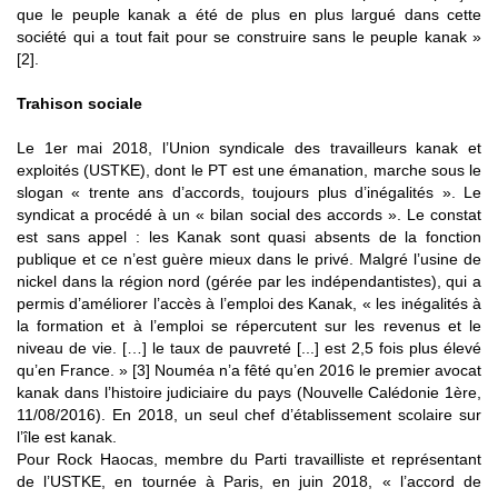
que le peuple kanak a été de plus en plus largué dans cette
société qui a tout fait pour se construire sans le peuple kanak »
[2].
Trahison sociale
Le 1er mai 2018, l’Union syndicale des travailleurs kanak et
exploités (USTKE), dont le PT est une émanation, marche sous le
slogan « trente ans d’accords, toujours plus d’inégalités ». Le
syndicat a procédé à un « bilan social des accords ». Le constat
est sans appel : les Kanak sont quasi absents de la fonction
publique et ce n’est guère mieux dans le privé. Malgré l’usine de
nickel dans la région nord (gérée par les indépendantistes), qui a
permis d’améliorer l’accès à l’emploi des Kanak, « les inégalités à
la formation et à l’emploi se répercutent sur les revenus et le
niveau de vie. […] le taux de pauvreté [...] est 2,5 fois plus élevé
qu’en France. » [3] Nouméa n’a fêté qu’en 2016 le premier avocat
kanak dans l’histoire judiciaire du pays (Nouvelle Calédonie 1ère,
11/08/2016). En 2018, un seul chef d’établissement scolaire sur
l’île est kanak.
Pour Rock Haocas, membre du Parti travailliste et représentant
de l’USTKE, en tournée à Paris, en juin 2018, « l’accord de