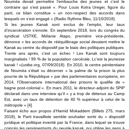
Nouméa devait permettre l’embauche des jeunes et c’est le
contraire qui s’est passé ». Pour Louis Kotra Uregei, figure du
parti, ce bilan constitue « un non-respect des accords dans
lesquels on s’est engagé » (Radio Rythme Bleu, 11/10/2018).
Si les jeunes Kanak sont exclus de l’emploi, leur taux
d’incarcération s’envole. En septembre 2018, lors du congrès du
syndicat USTKE, Mélanie Atapo, première vice-présidente,
dénonce « les accords de rééquilibrage social devaient mettre le
Kanak au centre du dispositif par le biais des politiques publiques.
Trente ans après, c’est un échec ! Les Kanak sont toujours
marginalisés ! 99 % de la population carcérale, Lc’est la jeunesse
kanak ! »(ustke.org, 07/09/2018). En 2010, le centre pénitentiaire
de Nouméa s’était vu décerner « la palme de la prison la plus
pourrie de la République » par des parlementaires européens, en
2014, l’Observatoire international des prisons le qualifie de «
bagne post-colonial ». En mars 2011, le directeur-adjoint du SPIP
déclarait dans une interview qu’il « y a trop de détenus au Camp
Est, avec un taux de détention de 40 % supérieur à celui de la
métropole » [4].
Faisant écho aux propos d’Hamid Mokaddem (Billets 275, mars
2018), le Parti travailliste semble souhaiter sortir du « dispositif
juridique et politique inventé par la France, dans lequel se trouve
coincés les représentants du peuple kanak, qui oblige les gens à