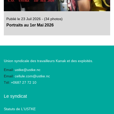
Publié le 23 Juil 2026 - (34 photos)
Portraits au 1er Mai 2026
Union syndicale des travailleurs Kanak et des exploités.
Email:
ustke@ustke.nc
Email:
cellule.com@ustke.nc
Tél:
+0687 27 72 10
Le syndicat
Statuts de L'USTKE