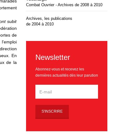
amarades
Combat Ouvrier - Archives de 2008 à 2010
fortement
Archives, les publications
nt subit
de 2004 à 2010
dération
portes de
 l'emploi
direction
Newsletter
tueux. En
ux de la
Abonnez-vous et recevez les
dernières actualités dès leur parution