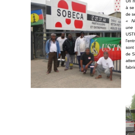
Un m
à se
de s
« No
une 
USTK
l'en
sont 
de S
atte
fabri