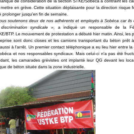
anque de considération de la section STKE/Sobéca a contraint les c
 mettre en grève. Cette situation déplaisante pour la direction risque 
e prolonger jusqu'en fin de semaine.
us soutenons deux de nos adhérents et employés à Sobéca car ils o
discrimination syndicale »,
a indiqué un responsable de la Fé
E/BTP. Le mouvement de protestation a débuté hier matin. Ainsi, les 
treprise sont donc closes et les camions transportant du béton prêt à
aussi à l'arrêt. Un premier contact téléphonique a eu lieu hier entre la 
obéca et nos responsables syndicaux. Mais celui-ci n'a pas été fruc
ndant, les camarades grévistes ont implanté leur QG devant les loca
que de béton située dans la zone industrielle.