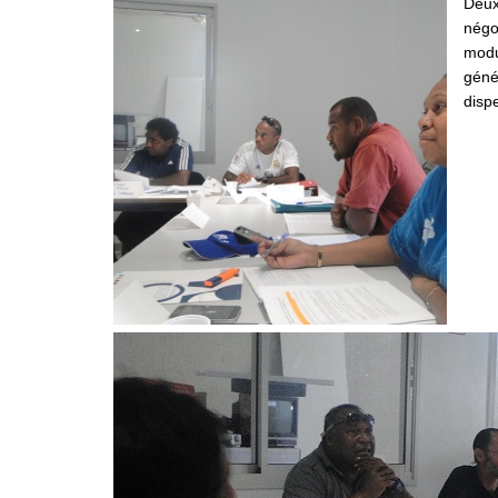
Deux
négo
modu
géné
disp