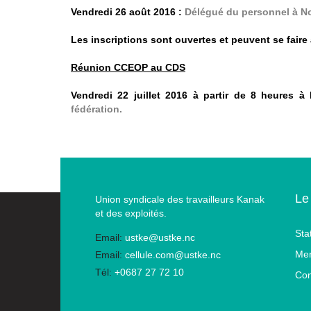
Vendredi 26 août 2016 :
Délégué du personnel à Nou
Les inscriptions sont ouvertes et peuvent se faire 
Réunion CCEOP au CDS
Vendredi 22 juillet 2016 à partir de 8 heures 
fédération.
Le
Union syndicale des travailleurs Kanak
et des exploités.
Sta
Email:
ustke@ustke.nc
Men
Email:
cellule.com@ustke.nc
Tél:
+0687 27 72 10
Con