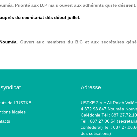
méa. Priorité aux D.P mais ouvert aux adhérents qui le désirent.
auprès du secrétariat dès début juillet.
à Nouméa.
Ouvert aux membres du B.C et aux secrétaires géné
 syndicat
Adresse
tuts de L'USTKE
USTKE 2 rue Ali Raleb Vallée
4 372 98 847 Nouméa Nouve
tions légales
Calédonie Tél : 687 27.72.10
tacts
Tel : 687 27.06.54 (secrétaria
confédéral) Tel : 687 27.06.
des cotisations)