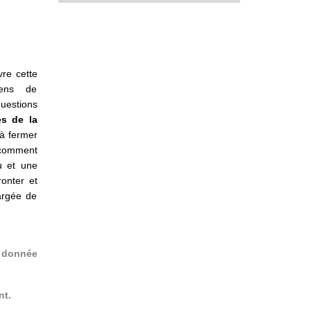
re cette
oyens de
questions
s de la
 à fermer
comment
eu et une
onter et
hargée de
a donnée
nt.