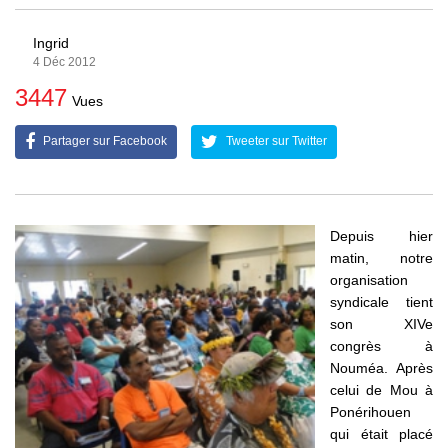
Ingrid
4 Déc 2012
3447
Vues
Partager sur Facebook
Tweeter sur Twitter
Depuis hier
matin, notre
organisation
syndicale tient
son XIVe
congrès à
Nouméa. Après
celui de Mou à
Ponérihouen
qui était placé