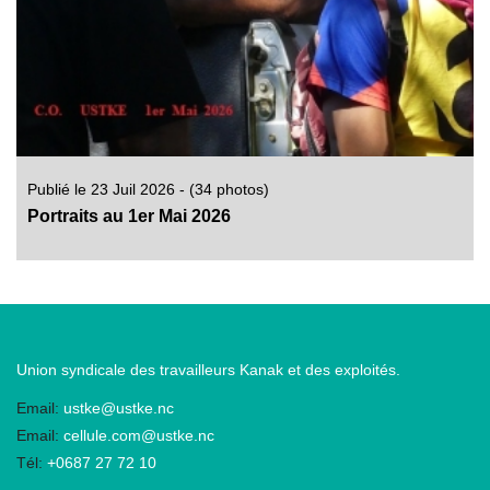
Publié le 23 Juil 2026 - (34 photos)
Portraits au 1er Mai 2026
Union syndicale des travailleurs Kanak et des exploités.
Email:
ustke@ustke.nc
Email:
cellule.com@ustke.nc
Tél:
+0687 27 72 10