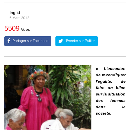
Ingrid
6 Mars 2012
5509
Vues
Partager sur Facebook
Tweeter sur Twitter
« L'occasion
de revendiquer
l'égalité, de
faire un bilan
sur la situation
des femmes
dans la
société.