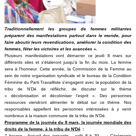
Traditionnellement les groupes de femmes militantes
préparent des manifestations partout dans le monde, pour
faire aboutir leurs revendications, améliorer la condition des
femmes, fêter les victoires et les avancées ».
Plusieurs manifestations vont démarrer ce jeudi 8 mars sur
différents sites et s'étaleront jusqu'à la fin du mois. La femme
sera à l'honneur. Cette année, la Commission de la Femme au
sein de notre organisation syndicale et le bureau de la Condition
Féminine du Parti Travailliste s'engagent avec la population de la
tribu de N'Dé de réfléchir, de discuter sur le thème
« décolonisation et décoloniser l'esprit ». Des personnes
ressources viendront alimenter le débat sur ce thème. Nos
responsables appellent les personnes intéressées à y venir
nombreux à la maison commune de la tribu de N'Dé.
Programme de la journée du 8 mars, la journée mondiale des
droits de la femme, à la tribu de N'Dé
:
7 heures : Accueil des arrivants – café 8 h 30 : Cérémonie