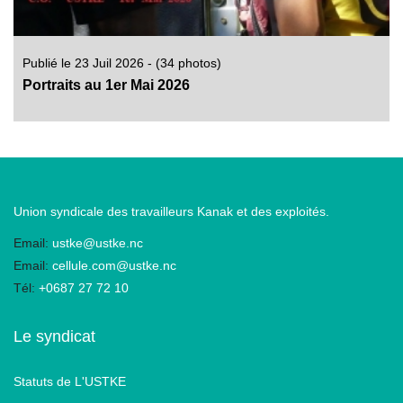
Publié le 23 Juil 2026 - (34 photos)
Portraits au 1er Mai 2026
Union syndicale des travailleurs Kanak et des exploités.
Email:
ustke@ustke.nc
Email:
cellule.com@ustke.nc
Tél:
+0687 27 72 10
Le syndicat
Statuts de L'USTKE