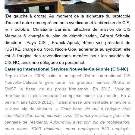
(De gauche à droite). Au moment de la signature du protocole
d'accord entre nos représentants syndicaux et la direction de CIS,
le 7 octobre. Christiane Carrière, attachée de mission de CIS
Marseille & chargée du plan de démobilisation, Gérard Schmitt,
directeur Pays CIS , Franck Apock, 4ème vice-président de
l'USTKE, chargé du Nord, Nicole Goa, adhérente au syndicat, elle
est à l'origine des revendications menées pour les salariés de
CIS-NC, ancienne déléguée du personnel.
Catering International Services Nouvelle-Calédonie (CIS-NC)
Depuis février 2008, suite à un appel d'offre international CIS
Nouvelle-Calédonie gère pour les groupes miniers Xtrata et
SMSP la base vie du projet Koniambo. En 2013, Vavouto
représente le plus important complexe minier au monde. En à
peine 4 ans (2008-2012), il s'est dressé une véritable mini-ville à
la base vie de Vavouto.
« Cette base vie qui à l'origine était
constituée d'un camp pionnier avec 10 employés locaux pour une
centaine de résidents. Aujourd'hui avec son pic de mobilisation,
nous avons 6000 résidents, nous employons 520 employés