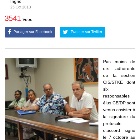
Ingrid
25 Oct 2013
3541
Vues
Partager sur Facebook
Tweeter sur Twitter
Pas moins de
dix adhérents
de la section
CIS/STKE dont
six
responsables
élus CE/DP sont
venus assister à
la signature du
protocole
d'accord signé
le 7 octobre au