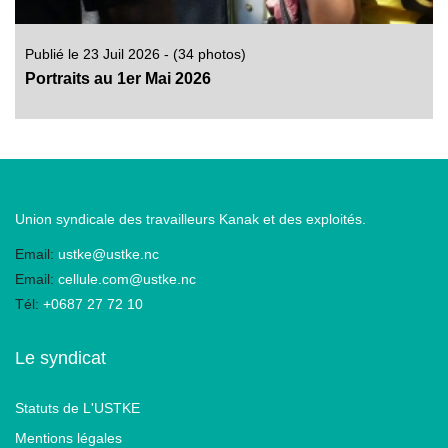
Publié le 23 Juil 2026 - (34 photos)
Portraits au 1er Mai 2026
Union syndicale des travailleurs Kanak et des exploités.
Email:
ustke@ustke.nc
Email:
cellule.com@ustke.nc
Tél:
+0687 27 72 10
Le syndicat
Statuts de L'USTKE
Mentions légales