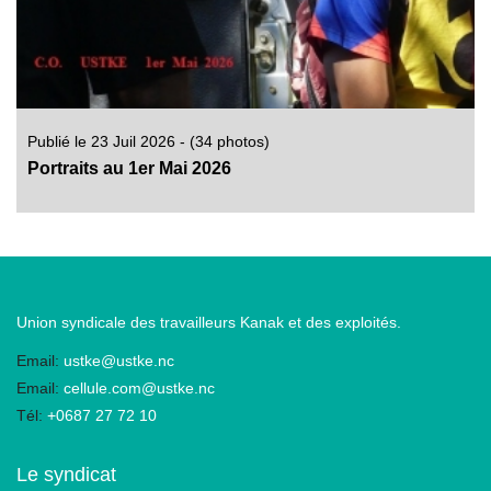
Publié le 23 Juil 2026 - (34 photos)
Portraits au 1er Mai 2026
Union syndicale des travailleurs Kanak et des exploités.
Email:
ustke@ustke.nc
Email:
cellule.com@ustke.nc
Tél:
+0687 27 72 10
Le syndicat