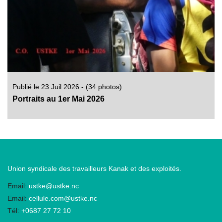
Publié le 23 Juil 2026 - (34 photos)
Portraits au 1er Mai 2026
Union syndicale des travailleurs Kanak et des exploités.
Email:
ustke@ustke.nc
Email:
cellule.com@ustke.nc
Tél:
+0687 27 72 10