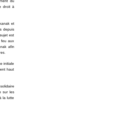
ement du
 droit à
 kanak et
es depuis
sujet est
 feu aux
anak afin
res.
 initiale
ment haut
solidaire
e sur les
 la lutte