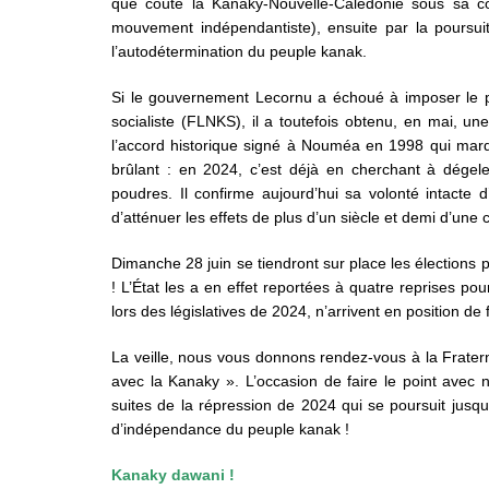
que coûte la Kanaky-Nouvelle-Calédonie sous sa co
mouvement indépendantiste), ensuite par la poursui
l’autodétermination du peuple kanak.
Si le gouvernement Lecornu a échoué à imposer le ps
socialiste (FLNKS), il a toutefois obtenu, en mai, une
l’accord historique signé à Nouméa en 1998 qui marqu
brûlant : en 2024, c’est déjà en cherchant à dégele
poudres. Il confirme aujourd’hui sa volonté intacte 
d’atténuer les effets de plus d’un siècle et demi d’une 
Dimanche 28 juin se tiendront sur place les élections p
! L’État les a en effet reportées à quatre reprises po
lors des législatives de 2024, n’arrivent en position de 
La veille, nous vous donnons rendez-vous à la Fratern
avec la Kanaky ». L’occasion de faire le point avec nos
suites de la répression de 2024 qui se poursuit jusqu’
d’indépendance du peuple kanak !
Kanaky dawani !