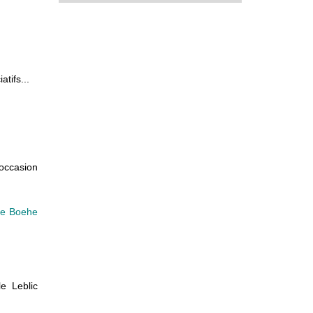
tifs...
'occasion
ine Boehe
e Leblic