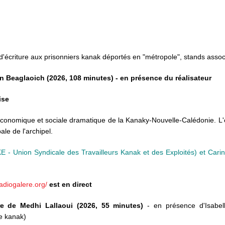
r d'écriture aux prisonniers kanak déportés en "métropole", stands associa
n Beaglaoich (2026, 108 minutes) - en présence du réalisateur
ise
n économique et sociale dramatique de la Kanaky-Nouvelle-Calédonie. L
ale de l'archipel.
E - Union Syndicale des Travailleurs Kanak et des Exploités) et Car
adiogalere.org/
est en direct
re de Medhi Lallaoui (2026, 55 minutes)
- en présence d'Isabell
le kanak)