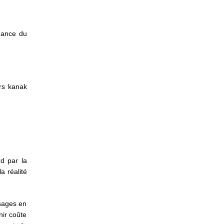
ndance du
ers kanak
rd par la
a réalité
ssages en
nir coûte