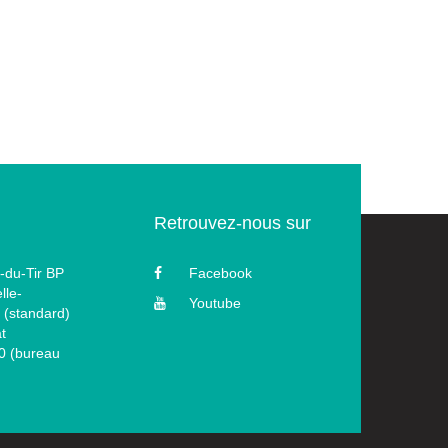
Retrouvez-nous sur
-du-Tir BP
Facebook
lle-
Youtube
 (standard)
t
60 (bureau