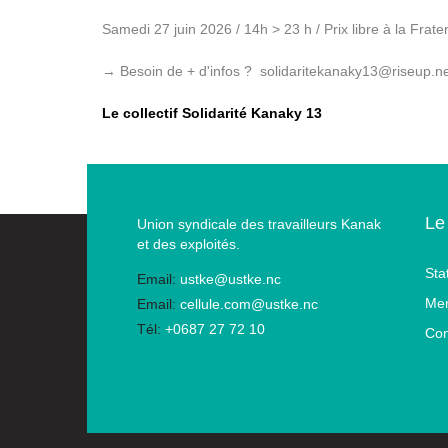
Samedi 27 juin 2026 / 14h > 23 h / Prix libre à la Frat
→ Besoin de + d'infos ? solidaritekanaky13@riseup.n
Le collectif Solidarité Kanaky 13
Le
Union syndicale des travailleurs Kanak
et des exploités.
Sta
Email:
ustke@ustke.nc
Men
Email:
cellule.com@ustke.nc
Tél:
+0687 27 72 10
Con