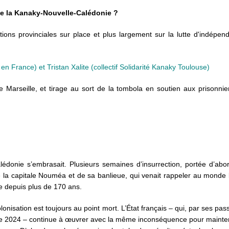
de la Kanaky-Nouvelle-Calédonie ?
ections provinciales sur place et plus largement sur la lutte d'indépe
rance) et Tristan Xalite (collectif Solidarité Kanaky Toulouse)
e Marseille, et tirage au sort de la tombola en soutien aux prisonni
édonie s’embrasait. Plusieurs semaines d’insurrection, portée d’abo
 la capitale Nouméa et de sa banlieue, qui venait rappeler au monde l
ce depuis plus de 170 ans.
nisation est toujours au point mort. L’État français – qui, par ses pa
e de 2024 – continue à œuvrer avec la même inconséquence pour mainte