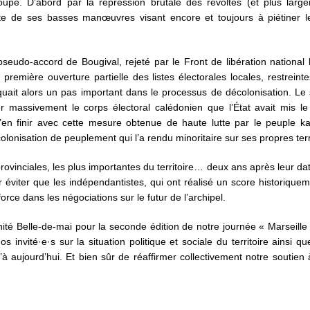
upe. D’abord par la répression brutale des révoltes (et plus larg
te de ses basses manœuvres visant encore et toujours à piétiner le
eudo-accord de Bougival, rejeté par le Front de libération national
 première ouverture partielle des listes électorales locales, restreint
ait alors un pas important dans le processus de décolonisation. Le 
r massivement le corps électoral calédonien que l’État avait mis le
d’en finir avec cette mesure obtenue de haute lutte par le peuple k
colonisation de peuplement qui l’a rendu minoritaire sur ses propres ter
rovinciales, les plus importantes du territoire… deux ans après leur date
ur éviter que les indépendantistes, qui ont réalisé un score historique
force dans les négociations sur le futur de l’archipel.
ité Belle-de-mai pour la seconde édition de notre journée « Marseille 
 invité·e·s sur la situation politique et sociale du territoire ainsi qu
à aujourd’hui. Et bien sûr de réaffirmer collectivement notre soutien à