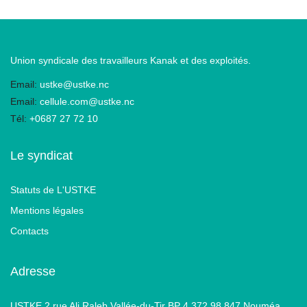
Union syndicale des travailleurs Kanak et des exploités.
Email:
ustke@ustke.nc
Email:
cellule.com@ustke.nc
Tél:
+0687 27 72 10
Le syndicat
Statuts de L'USTKE
Mentions légales
Contacts
Adresse
USTKE 2 rue Ali Raleb Vallée-du-Tir BP 4 372 98 847 Nouméa