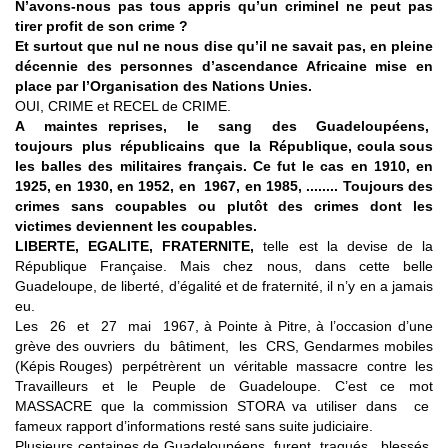
N’avons-nous pas tous appris qu’un criminel ne peut pas
tirer profit de son crime ?
Et surtout que nul ne nous dise qu’il ne savait pas, en pleine
décennie des personnes d’ascendance Africaine mise en
place par l’Organisation des Nations Unies.
OUI, CRIME et RECEL de CRIME.
A maintes reprises, le sang des Guadeloupéens,
toujours plus républicains que la République, coula sous
les balles des militaires français. Ce fut le cas en 1910, en
1925, en 1930, en 1952, en 1967, en 1985, ........ Toujours des
crimes sans coupables ou plutôt des crimes dont les
victimes deviennent les coupables.
LIBERTE, EGALITE, FRATERNITE,
telle est la devise de la
République Française. Mais chez nous, dans cette belle
Guadeloupe, de liberté, d’égalité et de fraternité, il n’y en a jamais
eu.
Les 26 et 27 mai 1967, à Pointe à Pitre, à l’occasion d’une
grève des ouvriers du bâtiment, les CRS, Gendarmes mobiles
(Képis Rouges) perpétrèrent un véritable massacre contre les
Travailleurs et le Peuple de Guadeloupe. C’est ce mot
MASSACRE que la commission STORA va utiliser dans ce
fameux rapport d’informations resté sans suite judiciaire.
Plusieurs centaines de Guadeloupéens furent traqués, blessés