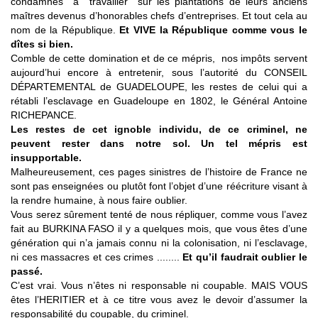
condamnés à travailler sur les plantations de leurs anciens
maîtres devenus d’honorables chefs d’entreprises. Et tout cela au
nom de la République.
Et VIVE la République comme vous le
dîtes si bien.
Comble de cette domination et de ce mépris, nos impôts servent
aujourd’hui encore à entretenir, sous l’autorité du CONSEIL
DÉPARTEMENTAL de GUADELOUPE, les restes de celui qui a
rétabli l’esclavage en Guadeloupe en 1802, le Général Antoine
RICHEPANCE.
Les restes de cet ignoble individu, de ce criminel, ne
peuvent rester dans notre sol. Un tel mépris est
insupportable.
Malheureusement, ces pages sinistres de l’histoire de France ne
sont pas enseignées ou plutôt font l’objet d’une réécriture visant à
la rendre humaine, à nous faire oublier.
Vous serez sûrement tenté de nous répliquer, comme vous l’avez
fait au BURKINA FASO il y a quelques mois, que vous êtes d’une
génération qui n’a jamais connu ni la colonisation, ni l’esclavage,
ni ces massacres et ces crimes ........
Et qu’il faudrait oublier le
passé.
C’est vrai. Vous n’êtes ni responsable ni coupable. MAIS VOUS
êtes l’HERITIER et à ce titre vous avez le devoir d’assumer la
responsabilité du coupable, du criminel.