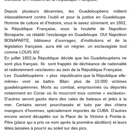
Depuis plusieurs décennies, les Guadeloupéens militent
inlassablement contre l’oubli et pour la justice en Guadeloupe.
Homme de culture et d’histoire, vous le savez sûrement, en 1802,
la République Française, sous la houlette de Napoléon
Bonaparte, va rétablir l’esclavage en Guadeloupe. OUI Napoléon
BONAPARTE, bâtisseur d’ouvrages, d’institutions et de la
législation française, aura été un négrier, un esclavagiste tout
comme LOUIS XIV.
En juillet 1802,la République décide que les Guadeloupéens ne
sont plus français. Ils sont frappés de déchéance de nationalité
et redeviennent «esclaves» au sein de la République Française.
Les Guadeloupéens « plus républicains que la République elle-
même» vont se battre. Bilan: plus de 10.000 victimes
guadeloupéennes. Morts au combat, emprisonnés ou déportés
notamment en Corse où ils mourront tous comme « esclaves».
D’autres seront gazés dans des cales de bateaux et jetés à la
mer. Certains seront pourchassés et tués par des chiens
mangeurs d’hommes, spécialement importés de CUBA. D’autres
encore seront décapités sur la Place de la Victoire à Pointe-à-
Pitre (place qui a pris ce nom après la première abolition) et leurs
têtes,laissées à pourrir au soleil sur des pics.