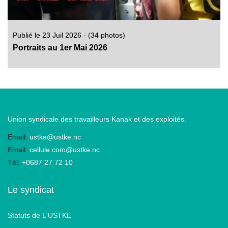
Publié le 23 Juil 2026 - (34 photos)
Portraits au 1er Mai 2026
Union syndicale des travailleurs Kanak et des exploités.
Email:
ustke@ustke.nc
Email:
cellule.com@ustke.nc
Tél:
+0687 27 72 10
Le syndicat
Statuts de L'USTKE