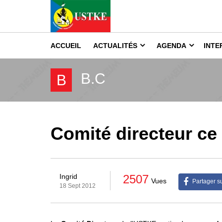
ACCUEIL
ACTUALITÉS
AGENDA
INTE
B.C
B
Comité directeur ce
2507
Ingrid
Vues
Partager s
18 Sept 2012