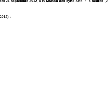
edi 21 septembre 2012
, à la
Maison des syndicats
, à
8
heures
(Va
2012) ;