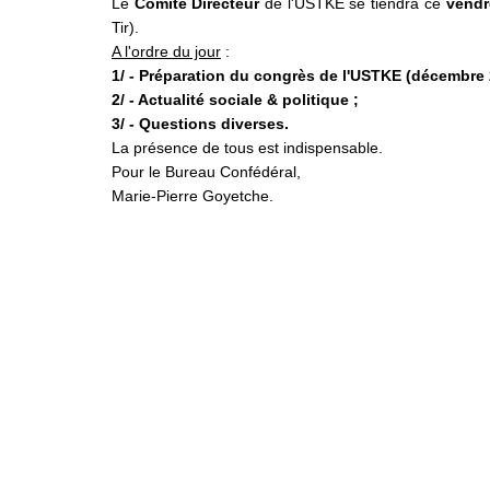
Le
Comité Directeur
de l'USTKE se tiendra ce
vendr
Tir).
A l'ordre du jour
:
1/ - Préparation du congrès de l'USTKE (décembre 
2/ - Actualité sociale & politique ;
3/ - Questions diverses.
La présence de tous est indispensable.
Pour le Bureau Confédéral,
Marie-Pierre Goyetche.