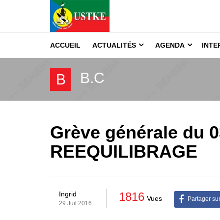
ACCUEIL
ACTUALITÉS
AGENDA
INTE
B.C
B
Grève générale du 0
REEQUILIBRAGE
1816
Ingrid
Vues
Partager su
29 Juil 2016