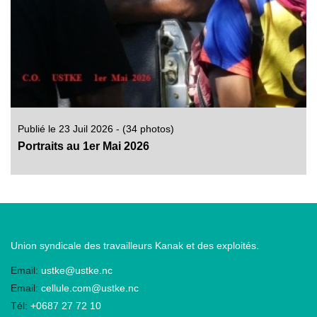
Publié le 23 Juil 2026 - (34 photos)
Portraits au 1er Mai 2026
Union syndicale des travailleurs Kanak et des exploités.
Email:
ustke@ustke.nc
Email:
cellule.com@ustke.nc
Tél:
+0687 27 72 10