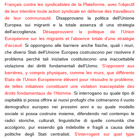
Français contre les syndicalistes de la Plateforme, avec l'objectif
de leur interdire toute action syndicale en défense des travailleurs
de leur communauté.
Disapprovano la politica dell'Unione
Europea sui migranti e la totale assenza di una strategia
dell'accoglienza.
Désapprouvent la politique de l'Union
Européenne sur les migrants et l'absence totale d'une stratégie
d'acceuil.
Si oppongono alle barriere anche fisiche, quali i muri,
che diversi Stati dell’Unione Europea costruiscono per risolvere il
problema perché tali iniziative costituiscono una inaccettabile
violazione dei diritti fondamentali dell’Uomo.
S'opposent aux
barrières, y compris physiques, comme les murs, que différents
Etats de l'Union Européenne élèvent pour résoudre le problème,
de telles initiatives constituant une violation inacceptable des
droits fondamentaux de l'Homme.
Si interrogano su quale tipo di
ospitalità si possa offrire ai nuovi profughi che colmeranno il vuoto
demografico europeo nei prossimi anni e su quale modello
sociale si possa costruire insieme, difendendo nel contempo le
radici storiche, culturali, linguistiche di quelle comunità che
accolgono, pur essendo già indebolite e fragili a causa delle
politiche degli Stati centralisti.
S'interrogent sur quel type