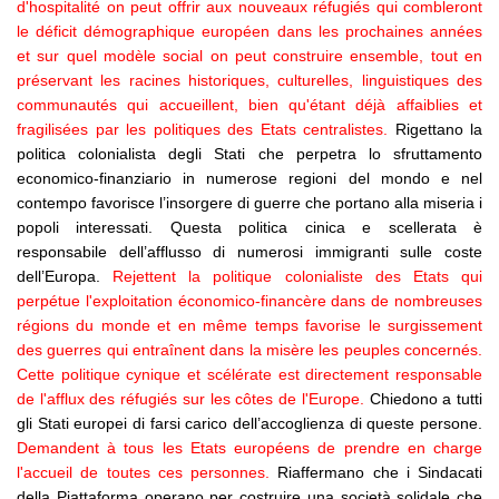
d'hospitalité on peut offrir aux nouveaux réfugiés qui combleront
le déficit démographique européen dans les prochaines années
et sur quel modèle social on peut construire ensemble, tout en
préservant les racines historiques, culturelles, linguistiques des
communautés qui accueillent, bien qu'étant déjà affaiblies et
fragilisées par les politiques des Etats centralistes.
Rigettano la
politica colonialista degli Stati che perpetra lo sfruttamento
economico-finanziario in numerose regioni del mondo e nel
contempo favorisce l’insorgere di guerre che portano alla miseria i
popoli interessati. Questa politica cinica e scellerata è
responsabile dell’afflusso di numerosi immigranti sulle coste
dell’Europa.
Rejettent la politique colonialiste des Etats qui
perpétue l'exploitation économico-financère dans de nombreuses
régions du monde et en même temps favorise le surgissement
des guerres qui entraînent dans la misère les peuples concernés.
Cette politique cynique et scélérate est directement responsable
de l'afflux des réfugiés sur les côtes de l'Europe.
Chiedono a tutti
gli Stati europei di farsi carico dell’accoglienza di queste persone.
Demandent à tous les Etats européens de prendre en charge
l'accueil de toutes ces personnes.
Riaffermano che i Sindacati
della Piattaforma operano per costruire una società solidale che