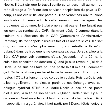
Noelle, il était sûr que le travail confié serait accompli au nom du
rééquilibrage à l’intérieur des services hospitaliers du pays. « Du
coup, ils ont viré le titulaire parce qu’il ne venait pas aux réunions
syndicales du mercredi. A cette réunion, on partageait les
problèmes Et comme, le titulaire ne venait pas et il ne faisait pas
les comptes-rendus des CAP. Ils m’ont désigné comme étant la
titulaire aux élections de la CAP (Commission Administrative
Paritaire). Ils l’ont appelé plusieurs fois et ils ont été le voir. Il disait
oui, oui mais il n’est plus revenu », confie-t-elle. « Ils m’ont
balancé dans ce truc que je ne connaissais pas. Je suis allée à la
1ère CAP pour voir comment c’était, j’écoutais… A la 2ème, je
suis allée consulter les dossiers. Quand je suis revenue, j’ai dit à
Dédé, je ne suis pas faite pour ce poste là ! Il m’a dit : comment
ça ! On te tend une perche et tu ne la saisis pas ! Il faut que tu
restes ! C’était à l’encontre de ce que je voulais. Puis après je suis
allée régulièrement », c’est à partir de cet échange avec son
délégué syndical STKE que Marie-Noelle a occupé ce poste
d’élue jusqu’à la fin de son service. « Quand Dédé disait, il y a un
cyclone au Nord ou ailleurs, il faut participer ! A chaque fois, Dédé
m’appelait, il y a ça à faire, il faut participer ! Donc, j’étais toujours