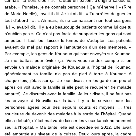
connais, tu sors d’où ! ». C’était un patient d’origine caldoche,
arabe. « Punaise, je ne connais personne ! Ça m’énerve ! » (Rire
de Marie-Noelle), avait-il dit. Je lui ai dit : « Tu arrêtes de gueuler
tout d’abord ! ». « Ah mais, ils ne connaissent rien tout ces gens
là ! », avait-il dit. Il y a eu beaucoup de patients comme lui que tu
n’oublies pas ». Ce n’est pas facile de supporter les gens qui sont
amputés. Il faut leur laisser le temps de s’adapter. Les patients
avaient du mal par rapport à l’amputation d’un des membres. «
Par exemple, les gens de Kouaoua qui sont envoyés sur Koumac.
Je me battais pour éviter ça. Vous vous rendez compte si on
envoie un malade originaire de Kouaoua à l’hôpital de Koumac,
généralement sa famille n’a pas de pied à terre à Koumac. A
chaque fois, j’étais sur ça. Je leur disais, on les garde un peu et
après on voit avec la famille si elle peut le récupérer (le malade
amputé). Je discutais avec la famille. Je leur disais, il ne faut pas
les envoyer à Nouville car là-bas il y a le service pour les
personnes âgées pour des séjours courts et moyens. », très
soucieuse du devenir des malades à la sortie de l’hôpital. Quand
elle a débuté, c’était mal vu de laisser les vieux kanak notamment
seul à l’hôpital. « Ma tante, elle est décédée en 2012. Elle avait
été amputée au niveau de la cuisse. Deux jours après, la cadre