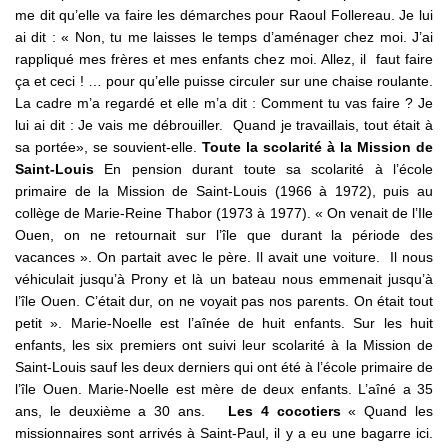
me dit qu’elle va faire les démarches pour Raoul Follereau. Je lui
ai dit : « Non, tu me laisses le temps d’aménager chez moi. J’ai
rappliqué mes frères et mes enfants chez moi. Allez, il faut faire
ça et ceci ! … pour qu’elle puisse circuler sur une chaise roulante.
La cadre m’a regardé et elle m’a dit : Comment tu vas faire ? Je
lui ai dit : Je vais me débrouiller. Quand je travaillais, tout était à
sa portée», se souvient-elle.
Toute la scolarité à la Mission de
Saint-Louis
En pension durant toute sa scolarité à l’école
primaire de la Mission de Saint-Louis (1966 à 1972), puis au
collège de Marie-Reine Thabor (1973 à 1977). « On venait de l’Ile
Ouen, on ne retournait sur l’île que durant la période des
vacances ». On partait avec le père. Il avait une voiture. Il nous
véhiculait jusqu’à Prony et là un bateau nous emmenait jusqu’à
l’île Ouen. C’était dur, on ne voyait pas nos parents. On était tout
petit ». Marie-Noelle est l’aînée de huit enfants. Sur les huit
enfants, les six premiers ont suivi leur scolarité à la Mission de
Saint-Louis sauf les deux derniers qui ont été à l’école primaire de
l’île Ouen. Marie-Noelle est mère de deux enfants. L’aîné a 35
ans, le deuxième a 30 ans.
Les 4 cocotiers
« Quand les
missionnaires sont arrivés à Saint-Paul, il y a eu une bagarre ici.