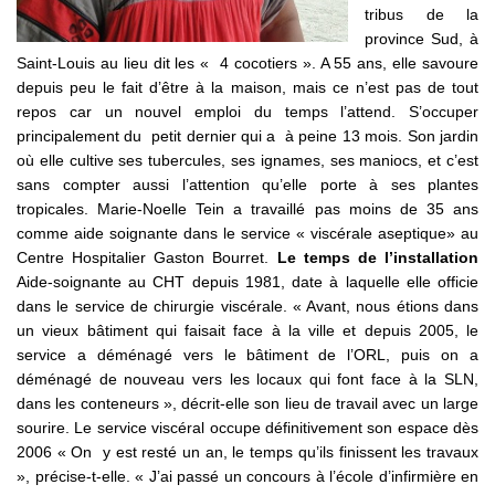
tribus de la
province Sud, à
Saint-Louis au lieu dit les « 4 cocotiers ». A 55 ans, elle savoure
depuis peu le fait d’être à la maison, mais ce n’est pas de tout
repos car un nouvel emploi du temps l’attend. S’occuper
principalement du petit dernier qui a à peine 13 mois. Son jardin
où elle cultive ses tubercules, ses ignames, ses maniocs, et c’est
sans compter aussi l’attention qu’elle porte à ses plantes
tropicales. Marie-Noelle Tein a travaillé pas moins de 35 ans
comme aide soignante dans le service « viscérale aseptique» au
Centre Hospitalier Gaston Bourret.
Le temps de l’installation
Aide-soignante au CHT depuis 1981, date à laquelle elle officie
dans le service de chirurgie viscérale. « Avant, nous étions dans
un vieux bâtiment qui faisait face à la ville et depuis 2005, le
service a déménagé vers le bâtiment de l’ORL, puis on a
déménagé de nouveau vers les locaux qui font face à la SLN,
dans les conteneurs », décrit-elle son lieu de travail avec un large
sourire. Le service viscéral occupe définitivement son espace dès
2006 « On y est resté un an, le temps qu’ils finissent les travaux
», précise-t-elle. « J’ai passé un concours à l’école d’infirmière en