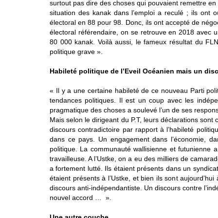
surtout pas dire des choses qui pouvaient remettre en 
situation des kanak dans l’emploi a reculé ; ils ont 
électoral en 88 pour 98. Donc, ils ont accepté de négoci
électoral référendaire, on se retrouve en 2018 avec 
80 000 kanak. Voilà aussi, le fameux résultat du FLNK
politique grave ».
Habileté politique de l’Eveil Océanien mais un dis
« Il y a une certaine habileté de ce nouveau Parti poli
tendances politiques. Il est un coup avec les indépe
pragmatique des choses a soulevé l’un de ses responsabl
Mais selon le dirigeant du P.T, leurs déclarations sont 
discours contradictoire par rapport à l’habileté poli
dans ce pays. Un engagement dans l’économie, dans
politique. La communauté wallisienne et futunienne
travailleuse. A l’Ustke, on a eu des milliers de camara
a fortement lutté. Ils étaient présents dans un syndic
étaient présents à l’Ustke, et bien ils sont aujourd’hu
discours anti-indépendantiste. Un discours contre l’ind
nouvel accord … ».
Une autre couche