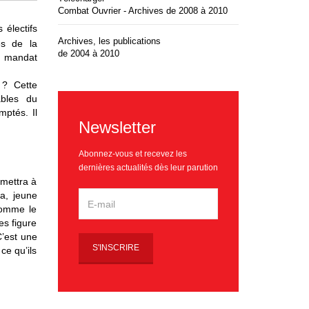
Combat Ouvrier - Archives de 2008 à 2010
électifs
Archives, les publications
ès de la
de 2004 à 2010
on mandat
 ? Cette
ables du
mptés. Il
Newsletter
Abonnez-vous et recevez les
dernières actualités dès leur parution
rmettra à
éa, jeune
comme le
es figure
C’est une
ce qu’ils