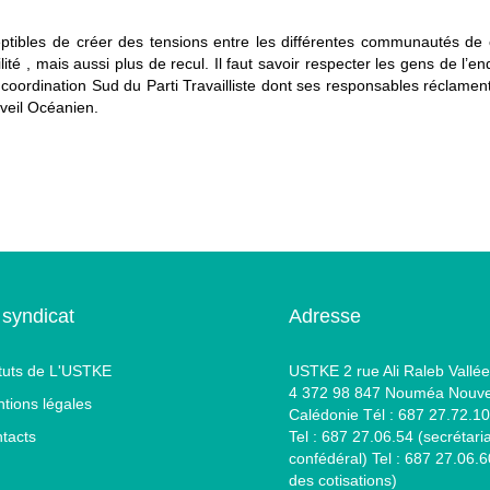
ceptibles de créer des tensions entre les différentes communautés de
 , mais aussi plus de recul. Il faut savoir respecter les gens de l’end
a coordination Sud du Parti Travailliste dont ses responsables réclamen
Eveil Océanien.
 syndicat
Adresse
tuts de L'USTKE
USTKE 2 rue Ali Raleb Vallée
4 372 98 847 Nouméa Nouve
tions légales
Calédonie Tél : 687 27.72.10
tacts
Tel : 687 27.06.54 (secrétaria
confédéral) Tel : 687 27.06.
des cotisations)