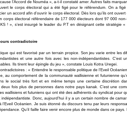
cause l’Accord de Nouméa », a-t-il constaté amer. Autres faits marquan
ouvert le corps électoral qui a été figé pour le référendum. On a figé
er un accord afin d’ouvrir le corps électoral. Dès lors qu’ils ont ouvert
un corps électoral référendaire de 177 000 électeurs dont 97 000 non
S ! », s’est insurgé le leader du P.T en désignant cette stratégie «
cours contradictoire
tique qui est favorisé par un terrain propice. Son jeu varie entre les di
ndantistes et une autre fois avec les non-indépendantistes. C’est u
es. Ils tirent leur épingle du jeu », constate Louis Kotra Uregei.
contradictoires : « Entendre le responsable politique de l’Eveil Océanien
tique, au comportement de la communauté wallisienne et futunienne qu’
 le social très fort et en même temps une certaine discrétion dan
 a deux fois plus de personnes dans notre pays kanak. C’est une co
des wallisiens et futuniens qui ont été des adhérents du syndicat pour qu
at indépendantiste. Donc, aujourd’hui il y a un certain nombre de cama
i à l’Eveil Océanien. Je suis étonné du discours tenu par leurs respons
épendance. Qu’il faille faire venir encore plus de monde dans ce pays. I