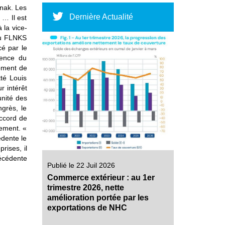
anak. Les
Dernière Actualité
 … Il est
 la vice-
du FLNKS
cé par le
dence du
moment de
tté Louis
r intérêt
unité des
grès, le
Accord de
uement. «
édente le
rises, il
écédente
Publié le 22 Juil 2026
Commerce extérieur : au 1er
trimestre 2026, nette
amélioration portée par les
exportations de NHC