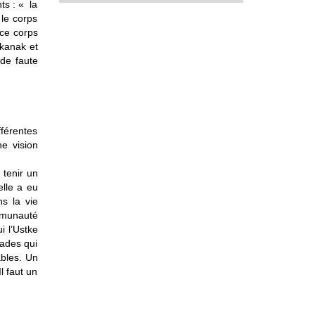
ts : « la
 le corps
 ce corps
-kanak et
 de faute
fférentes
ne vision
 tenir un
elle a eu
s la vie
mmunauté
i l’Ustke
rades qui
ables. Un
l faut un