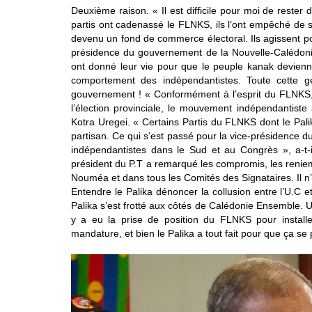
Deuxième raison. « Il est difficile pour moi de rester 
partis ont cadenassé le FLNKS, ils l’ont empêché de s’
devenu un fond de commerce électoral. Ils agissent pour
présidence du gouvernement de la Nouvelle-Calédonie
ont donné leur vie pour que le peuple kanak devienn
comportement des indépendantistes. Toute cette ge
gouvernement ! « Conformément à l’esprit du FLNKS, s
l’élection provinciale, le mouvement indépendantist
Kotra Uregei. « Certains Partis du FLNKS dont le Palika
partisan. Ce qui s’est passé pour la vice-présidence 
indépendantistes dans le Sud et au Congrès », a-t-
président du P.T a remarqué les compromis, les reniem
Nouméa et dans tous les Comités des Signataires. Il n’e
Entendre le Palika dénoncer la collusion entre l’U.C 
Palika s’est frotté aux côtés de Calédonie Ensemble. Un 
y a eu la prise de position du FLNKS pour install
mandature, et bien le Palika a tout fait pour que ça se