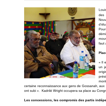
Loui
des 
Nouv
d’élu
Pour
démi
mouv
faut 
Plac
« Il 
un j
orig
prés
monta
certaine reconnaissance aux gens de Gossanah, aux mili
ont subi ». Kadrilé Wright occupera sa place au Congr
Les concessions, les compromis des partis indép