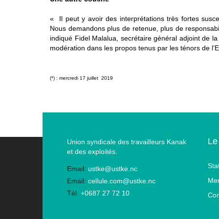
« Il peut y avoir des interprétations très fortes sus
Nous demandons plus de retenue, plus de responsabilité
indiqué Fidel Malalua, secrétaire général adjoint de l
modération dans les propos tenus par les ténors de l’
(*) : mercredi 17 juillet 2019
Le
Union syndicale des travailleurs Kanak
et des exploités.
Sta
Email:
ustke@ustke.nc
Men
Email:
cellule.com@ustke.nc
Tél:
+0687 27 72 10
Con