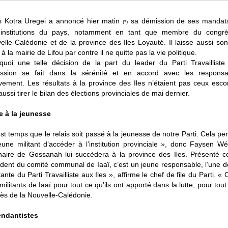
s Kotra Uregei a annoncé hier matin
sa démission de ses mandats 
(*)
institutions du pays, notamment en tant que membre du congr
elle-Calédonie et de la province des Iles Loyauté. Il laisse aussi s
 à la mairie de Lifou par contre il ne quitte pas la vie politique.
quoi une telle décision de la part du leader du Parti Travailliste
ssion se fait dans la sérénité et en accord avec les respons
ement. Les résultats à la province des Iles n’étaient pas ceux esco
aussi tirer le bilan des élections provinciales de mai dernier.
e à la jeunesse
est temps que le relais soit passé à la jeunesse de notre Parti. Cela pe
eune militant d’accéder à l’institution provinciale », donc Faysen W
inaire de Gossanah lui succèdera à la province des Iles. Présenté 
ident du comité communal de Iaaï, c’est un jeune responsable, l’une d
nte du Parti Travailliste aux Iles », affirme le chef de file du Parti. « 
tants de Iaaï pour tout ce qu’ils ont apporté dans la lutte, pour tout 
ès de la Nouvelle-Calédonie.
endantistes