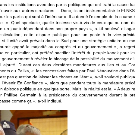
dans les institutions avec des partis politiques qui ont trahi la cause k
ouvrir aux autres structures ... Donc, ils ont instrumentalisé le FLNKS
 les partis qui sont à l’intérieur ». Il a donné l’exemple de la course à
. « Quel spectacle, quelle tristesse vis-à-vis de ceux qui au nom 
e un jour indépendant dans son propre pays », a-t-il soulevé et aga
sticulation, cette dispute publique pour un poste à la vice-prési
i l’unité avait prévalu dans le Sud pour une stratégie unitaire au 
e aurait gagné la majorité au congrès et au gouvernement », a regre
 en particulier, ont préféré sacrifier l’intérêt du peuple kanak pour leu
du gouvernement à révéler le blocage de la possibilité du mouvement d’
il ajouté. Durant ces deux dernières mandatures aux Iles et au Con
ents du Palika, « les concessions faites par Paul Néaouytine dans l’
st pas question de laisser les choses en l’état », a-t-il soulevé publiq
et l’Avenir En Confiance », alors que pendant toute la mandature préc
épisode politique en quelque sorte. Mais, la réalité est là. « A deux rep
er Phillipe Germain à la présidence du gouvernement durant la pr
 passe comme ça », a-t-il indiqué.